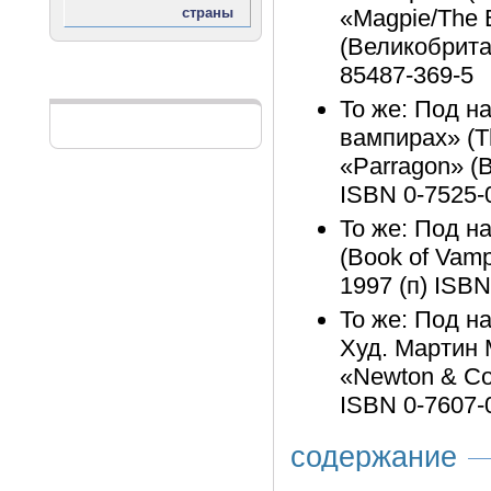
«Magpie/The
(Великобрита
85487-369-5
Реклама
То же: Под н
вампирах» (Th
«Parragon» (В
ISBN 0-7525-
То же: Под н
(Book of Vamp
1997 (п) ISBN
То же: Под н
Худ. Мартин 
«Newton & Co
ISBN 0-7607-
содержание