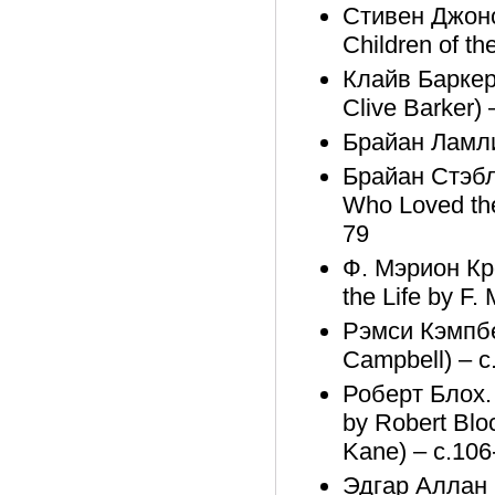
Стивен Джонс
Children of th
Клайв Баркер
Clive Barker) 
Брайан Ламли.
Брайан Стэб
Who Loved the
79
Ф. Мэрион Кро
the Life by F.
Рэмси Кэмпбе
Campbell) – с
Роберт Блох.
by Robert Bl
Kane) – с.106
Эдгар Аллан П