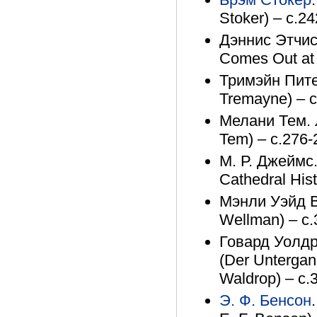
Stoker) – с.2
Дэннис Этчис
Comes Out at 
Тримэйн Питер
Tremayne) – 
Мелани Тем. 
Tem) – с.276-
М. Р. Джеймс.
Cathedral His
Мэнли Уэйд В
Wellman) – с.
Говард Уолдр
(Der Unterga
Waldrop) – с.
Э. Ф. Бенсон