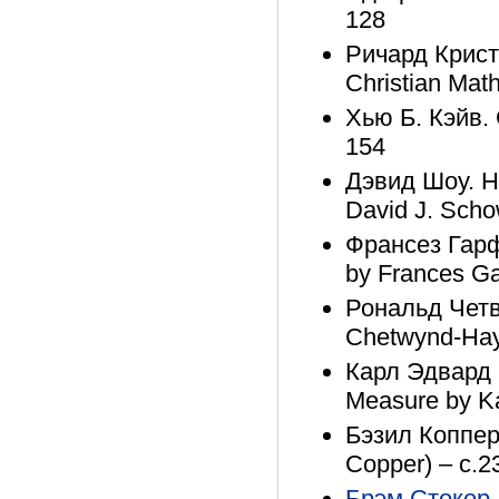
128
Ричард Крист
Christian Mat
Хью Б. Кэйв. 
154
Дэвид Шоу. Не
David J. Scho
Франсез Гарф
by Frances Ga
Рональд Четв
Chetwynd-Hay
Карл Эдвард 
Measure by K
Бэзил Коппер.
Copper) – с.2
Брэм Стокер