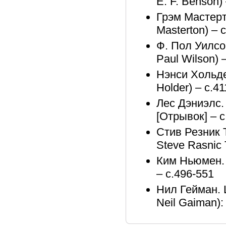
E. F. Benson)
Грэм Мастерт
Masterton) – 
Ф. Пол Уилсо
Paul Wilson) 
Нэнси Хольде
Holder) – с.4
Лес Дэниэлс. 
[Отрывок] – с
Стив Резник 
Steve Rasnic 
Ким Ньюмен. 
– с.496-551
Нил Гейман. 
Neil Gaiman):