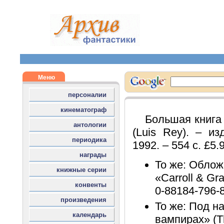
Большая книга
(Luis Rey). – из
1992. – 554 с. £5.
То же: Обложк
«Carroll & Gra
0-88184-796-
То же: Под н
вампирах» (Th