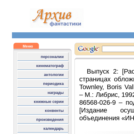
Выпуск 2: [Рас
страницах облож
Townley, Boris Val
– М.: Либрис, 1992
86568-026-9 – по
[Издание осу
объединения «И