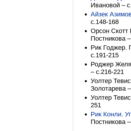
Ивановой – с
Айзек Азимо
с.148-168
Орсон Скотт 
Постникова –
Рик Годжер. 
с.191-215
Роджер Желяз
– с.216-221
Уолтер Тевис
Золотарева –
Уолтер Тевис
251
Рик Конли
.
У
Постникова –