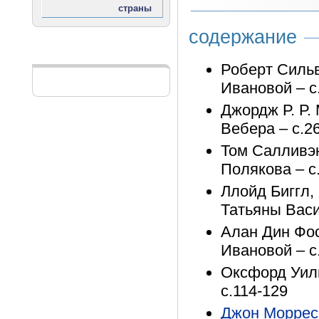
содержание
Реклама
Роберт Сильв
Ивановой – с
Джордж Р. Р. 
Вебера – с.2
Том Салливэн
Полякова – с
Ллойд Биггл,
Татьяны Васи
Алан Дин Фос
Ивановой – с
Оксфорд Уиль
с.114-129
Джон Моррес