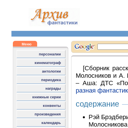
[Сборник расск
Молосников и А. 
– Аша: ДТС «Пом
разная фантасти
содержание
Рэй Брэдбери
Молосникова 