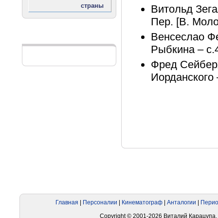
Витольд Зега
Пер. [В. Моло
Венсеслао Фе
Реклама
Рыбкина – с.
Фред Сейберх
Иорданского 