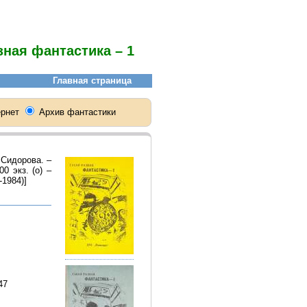
зная фантастика – 1
. Сидорова. –
00 экз. (о) –
-1984)]
47