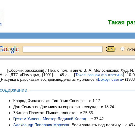
Такая ра
[Сборник рассказов] / Пер. с пол. и англ. В. А. Молосникова; Худ. И
Аша: ДТС «Помощь», [1991]. – 48 с. – [
Такая разная фантастика
]. 10 0
[Рисунки к рассказам воспроизведены из журналов «
Вокруг света
» (1983
содержание
Конрад Фиалковски. Тип Гомо Сапиенс – с.1-17
Дэн Симмонз. Две минуты сорок пять секунд – с.18-24
Збигнев Простак. Пьяная планета – с.25-36
Грэхэм Уилсон
.
Мистер Ледяной Холод
– с.37-42
Александр Павлович Морозов
. Если заплыть под плотину – с.43-