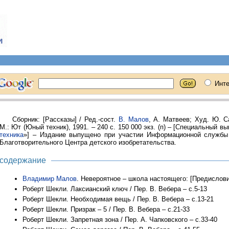
Сборник: [Рассказы] / Ред.-сост.
В. Малов
, А. Матвеев; Худ. Ю. С
М.: Ют (Юный техник), 1991. – 240 с. 150 000 экз. (п) – [Специальный вы
техника
»] – Издание выпущено при участии Информационной служб
Благотворительного Центра детского изобретательства.
содержание
Владимир Малов
. Невероятное – школа настоящего: [Предисловие
Роберт Шекли. Лаксианский ключ / Пер. В. Вебера – с.5-13
Роберт Шекли. Необходимая вещь / Пер. В. Вебера – с.13-21
Роберт Шекли. Призрак – 5 / Пер. В. Вебера – с.21-33
Роберт Шекли. Запретная зона / Пер. А. Чапковского – с.33-40