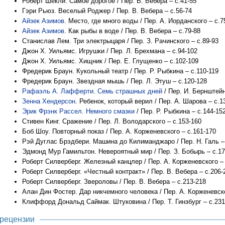
Роберт Шекли. Самое дорогое / Пер. В. Вебера – с.41-55
Гэри Рьюз. Веселый Роджер / Пер. В. Вебера – с.56-74
Айзек Азимов
. Место, где много воды / Пер. А. Иорданского – с.7
Айзек Азимов
. Как рыбы в воде / Пер. В. Вебера – с.79-88
Станислав Лем. Три электрыцаря / Пер. З. Рачинского – с.89-93
Джон Х. Уильямс. Игрушки / Пер. Л. Брехмана – с.94-102
Джон Х. Уильямс. Хищник / Пер. Е. Глущенко – с.102-109
Фредерик Браун. Кукольный театр / Пер. Р. Рыбкина – с.110-119
Фредерик Браун. Звездная мышь / Пер. Л. Этуш – с.120-128
Рафаэль А. Лафферти
.
Семь страшных дней
/ Пер. И. Бернштейн
Зенна Хендерсон
. Ребенок, который верил / Пер. А. Шарова – с.1
Эрик Фрэнк Рассел
.
Немного смазки
/ Пер. Р. Рыбкина – с.144-15
Стивен Кинг. Сражение / Пер. Л. Володарского – с.153-160
Боб Шоу. Повторный показ / Пер. А. Корженевского – с.161-170
Рэй Дуглас Брэдбери. Машина до Килиманджаро / Пер. Н. Галь –
Эдмонд Мур Гамильтон. Невероятный мир / Пер. З. Бобырь – с.17
Роберт Силверберг. Железный канцлер / Пер. А. Корженевского – 
Роберт Силверберг. «Честный контракт» / Пер. В. Вебера – с.206-
Роберт Силверберг. Звероловы / Пер. В. Вебера – с.213-218
Алан Дин Фостер. Дар никчемного человека / Пер. А. Корженевско
Клиффорд Дональд Саймак. Штуковина / Пер. Т. Гинзбург – с.231
рецензии