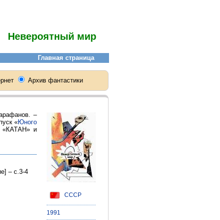
Невероятный мир
арафанов. –
пуск «
Юного
ы «КАТАН» и
] – с.3-4
СССР
1991