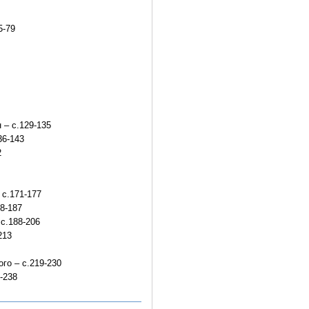
5-79
 – с.129-135
36-143
2
 с.171-177
8-187
с.188-206
213
го – с.219-230
-238