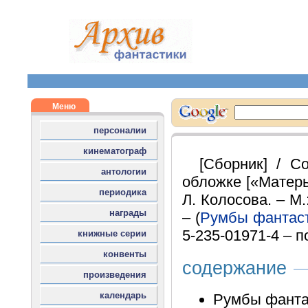
[Сборник] / Со
обложке [«Матерь
Л. Колосова. – М.
– (
Румбы фантас
5-235-01971-4 – п
содержание
Румбы фанта