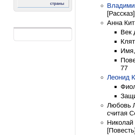
Владими
[Рассказ]
Анна Ки
Реклама
Век 
Клят
Имя,
Пове
77
Леонид 
Фиол
Защи
Любовь Л
считая С
Николай 
[Повесть]