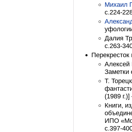
Михаил 
с.224-22
Алексан
уфологии
Далия Тр
с.263-34
Перекресток
Алексей 
Заметки 
Т. Торец
фантасти
(1989 г.)
Книги, и
объедин
ИПО «Мол
с.397-40