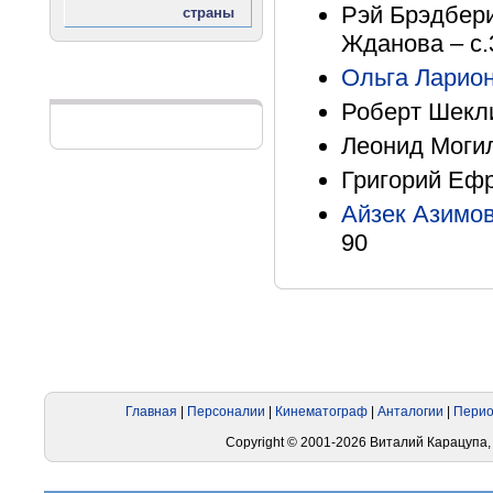
Рэй Брэдбери.
Жданова – с.
Ольга Ларио
Реклама
Роберт Шекли
Леонид Могил
Григорий Ефре
Айзек Азимо
90