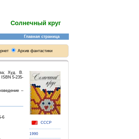
Солнечный круг
ва; Худ. В.
) ISBN 5-235-
изведение –
5-6
СССР
1990