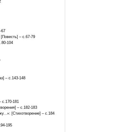
2
-67
[Повесть] – с.67-79
.80-104
9
з] – с.143-148
 с.170-181
ворения] – с.182-183
...»: [Стихотворение] – с.184
194-195