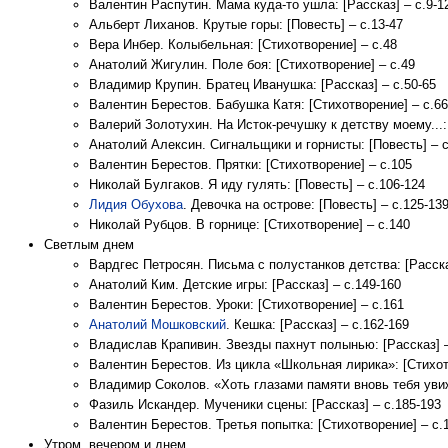
Валентин Распутин. Мама куда-то ушла: [Рассказ] – с.9-1
Альберт Лиханов. Крутые горы: [Повесть] – с.13-47
Вера Инбер. Колыбельная: [Стихотворение] – с.48
Анатолий Жигулин. Поле боя: [Стихотворение] – с.49
Владимир Крупин. Братец Иванушка: [Рассказ] – с.50-65
Валентин Берестов. Бабушка Катя: [Стихотворение] – с.66
Валерий Золотухин. На Исток-речушку к детству моему...: 
Анатолий Алексин. Сигнальщики и горнисты: [Повесть] – с
Валентин Берестов. Прятки: [Стихотворение] – с.105
Николай Булгаков. Я иду гулять: [Повесть] – с.106-124
Лидия Обухова
. Девочка на острове: [Повесть] – с.125-13
Николай Рубцов. В горнице: [Стихотворение] – с.140
Светлым днем
Вардгес Петросян. Письма с полустанков детства: [Расска
Анатолий Ким. Детские игры: [Рассказ] – с.149-160
Валентин Берестов. Уроки: [Стихотворение] – с.161
Анатолий Мошковский
. Кешка: [Рассказ] – с.162-169
Владислав Крапивин. Звезды пахнут полынью: [Рассказ] –
Валентин Берестов. Из цикла «Школьная лирика»: [Стихот
Владимир Соколов. «Хоть глазами памяти вновь тебя увижу
Фазиль Искандер. Мученики сцены: [Рассказ] – с.185-193
Валентин Берестов. Третья попытка: [Стихотворение] – с.
Утром, вечером и днем