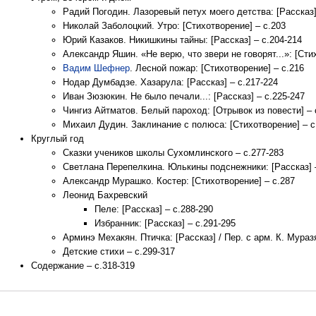
Радий Погодин. Лазоревый петух моего детства: [Рассказ]
Николай Заболоцкий. Утро: [Стихотворение] – с.203
Юрий Казаков. Никишкины тайны: [Рассказ] – с.204-214
Александр Яшин. «Не верю, что звери не говорят...»: [Сти
Вадим Шефнер
. Лесной пожар: [Стихотворение] – с.216
Нодар Думбадзе. Хазарула: [Рассказ] – с.217-224
Иван Зюзюкин. Не было печали...: [Рассказ] – с.225-247
Чингиз Айтматов. Белый пароход: [Отрывок из повести] – 
Михаил Дудин. Заклинание с полюса: [Стихотворение] – с
Круглый год
Сказки учеников школы Сухомлинского – с.277-283
Светлана Перепелкина. Юлькины подснежники: [Рассказ] –
Александр Мурашко. Костер: [Стихотворение] – с.287
Леонид Бахревский
Пеле: [Рассказ] – с.288-290
Избранник: [Рассказ] – с.291-295
Арминэ Мехакян. Птичка: [Рассказ] / Пер. с арм. К. Мураз
Детские стихи – с.299-317
Содержание – с.318-319