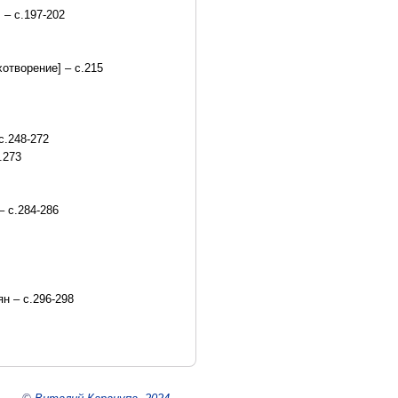
 – с.197-202
хотворение] – с.215
с.248-272
.273
 с.284-286
ян – с.296-298