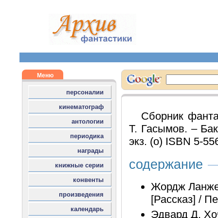
Сборник фантас
Т. Гасымов. – Бак
экз. (о) ISBN 5-55
содержание
Жордж Ланжел
[Рассказ] / Пе
Эдвард Д. Хо