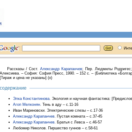
Рассказы / Сост.
Александр Карапанчев
; Пер. Людмилы Родригес;
Алексиева. – София: София Пресс, 1990. – 152 с. – (Библиотека «Болгар
[Тираж и цена не указаны] (о)
содержание
Элка Константинова
. Экология и научная фантастика: [Предислов
Агоп Мелконян
. Тень в аду – с.11-16
Иван Мариновски. Электрические слезы – с.17-36
Александр Карапанчев
. Пустая комната – с.37-45
Александр Карапанчев
. Братья с Левса – с.46-57
Любомир Николов. Пиршество гуннов – с.58-61