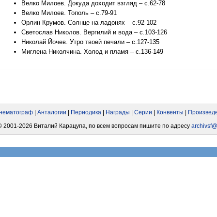
Велко Милоев. Докуда доходит взгляд – с.62-78
Велко Милоев. Тополь – с.79-91
Орлин Крумов. Солнце на ладонях – с.92-102
Светослав Николов. Вергилий и вода – с.103-126
Николай Йочев. Утро твоей печали – с.127-135
Миглена Николчина. Холод и пламя – с.136-149