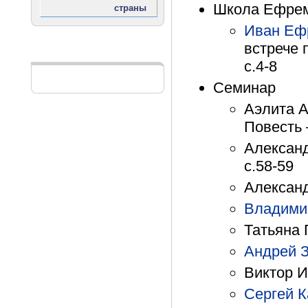
Школа Ефре
Иван Еф
встрече 
Реклама
с.4-8
Семинар
Аэлита А
Повесть 
Александ
с.58-59
Александ
Владими
Татьяна 
Андрей З
Виктор И
Сергей К