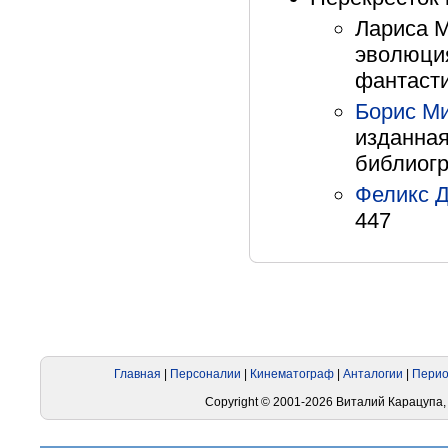
Лариса М
эволюция
фантасти
Борис М
изданная
библиогр
Феликс 
447