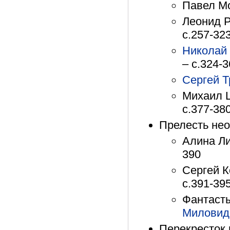
Павел Мо
Леонид Р
с.257-32
Николай
– с.324-
Сергей Т
Михаил Ш
с.377-38
Прелесть не
Алина Лих
390
Сергей К
с.391-39
Фантасты
Миловид
Перекресток