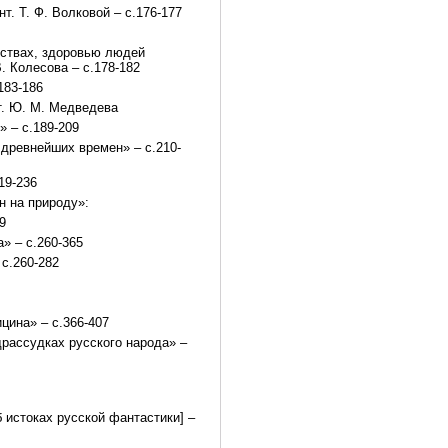
т. Т. Ф. Волковой – с.176-177
дствах, здоровью людей
. Колесова – с.178-182
183-186
нт. Ю. М. Медведева
» – с.189-209
 древнейших времен» – с.210-
19-236
н на природу»:
9
» – с.260-365
 с.260-282
цина» – с.366-407
драссудках русского народа» –
б истоках русской фантастики] –