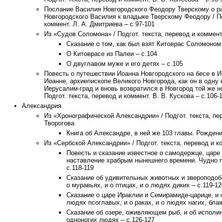
Послание Василия Новгородского Феодору Тверскому о р
Новгородского Василия к владыке Тверскому Феодору / По
коммент. Л. А. Дмитриева – с.97-101
Из «Судов Соломона» / Подгот. текста, перевод и коммент.
Сказание о том, как был взят Китоврас Соломоном 
О Китоврасе из Палеи – с.104
О двуглавом муже и его детях – с.105
Повесть о путешествии Иоанна Новгородского на бесе в 
Иоанне, архиепископе Великого Новгорода, как он в одну
Иерусалим-град и вновь возвратился в Новгород той же н
Подгот. текста, перевод и коммент. В. В. Кускова – с.106-
Александрия
Из «Хронографической Александрии» / Подгот. текста, пер
Творогова
Книга об Александре, в ней же 103 главы. Рождени
Из «Сербской Александрии» / Подгот. текста, перевод и к
Повесть и сказание известное о самодержце, царе
наставление храбрым нынешнего времени. Чудно п
с.118-119
Сказание об удивительных животных и звероподобн
о муравьях, и о птицах, и о людях диких – с.119-12
Сказание о царе Ираклии и Семирамиде-царице, и о
людях псоглавых, и о раках, и о людях нагих, бла
Сказание об озере, оживляющем рыб, и об исполин
одноногих людях – с.126-127