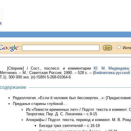
[Сборник] / Сост., послесл. и комментарии
Ю. М. Медведева
;
Метченко. – М.: Советская Россия, 1990. – 528 с. – (
Библиотека русской
Т.1). 300 000 экз. (п) ISBN 5-268-01064-6
содержание
Редколлегия. «Если б человек был бессмертен...»: [Предисловие]
Преданья старины глубокой...
Из «Повести временных лет» / Подгот. текста и коммент. О
Творогова; Пер. Д. С. Лихачева – с.9-15
Апокрифы / Подгот. текста, перевод и коммент. М. В. Рож
Беседа трех святителей – с.16-19