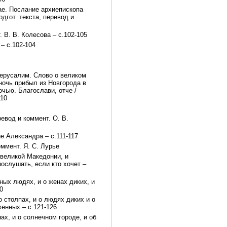
ае. Послание архиепископа
дгот. текста, перевод и
 В. В. Колесова – с.102-105
– с.102-104
Иерусалим. Слово о великом
 ночь прибыл из Новгорода в
очью. Благослави, отче /
110
евод и коммент. О. В.
е Александра – с.111-117
оммент. Я. С. Лурье
 великой Македонии, и
ослушать, если кто хочет –
ых людях, и о женах диких, и
0
 столпах, и о людях диких и о
женных – с.121-126
ах, и о солнечном городе, и об