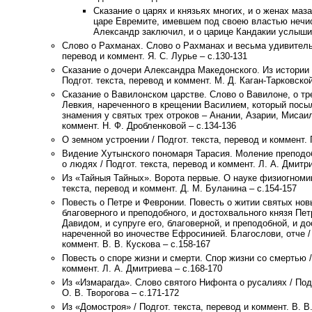
Сказание о царях и князьях многих, и о женах маз
царе Евремите, имевшем под своею властью нечи
Александр заключил, и о царице Кандакии услышит
Слово о Рахманах. Слово о Рахманах и весьма удивительн
перевод и коммент. Я. С. Лурье – с.130-131
Сказание о дочери Александра Македонского. Из истории
Подгот. текста, перевод и коммент. М. Д. Каган-Тарковской
Сказание о Вавилонском царстве. Слово о Вавилоне, о тр
Левкия, нареченного в крещении Василием, который посы
знамения у святых трех отроков – Анании, Азарии, Мисаила
коммент. Н. Ф. Дробленковой – с.134-136
О земном устроении / Подгот. текста, перевод и коммент. 
Видение Хутынского пономаря Тарасия. Моление преподоб
о людях / Подгот. текста, перевод и коммент. Л. А. Дмитр
Из «Тайныя Тайных». Ворота первые. О науке физиогномик
текста, перевод и коммент. Д. М. Буланина – с.154-157
Повесть о Петре и Февронии. Повесть о житии святых но
благоверного и преподобного, и достохвального князя Пет
Давидом, и супруге его, благоверной, и преподобной, и д
нареченной во иночестве Ефросинией. Благослови, отче / 
коммент. В. В. Кускова – с.158-167
Повесть о споре жизни и смерти. Спор жизни со смертью /
коммент. Л. А. Дмитриева – с.168-170
Из «Измарагда». Слово святого Нифонта о русалиях / Подг
О. В. Творогова – с.171-172
Из «Домостроя» / Подгот. текста, перевод и коммент. В. В