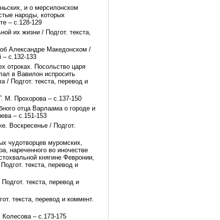
аньских, и о мерсилонском
стые народы, которых
е – с.128-129
ой их жизни / Подгот. текста,
 об Александре Македонском /
 – с.132-133
ех отроках. Посольство царя
лал в Вавилон испросить
 / Подгот. текста, перевод и
Г. М. Прохорова – с.137-150
ного отца Варлаама о городе и
иева – с.151-153
е. Воскресенье / Подгот.
вых чудотворцев муромских,
ра, нареченного во иночестве
остохвальной княгине Февронии,
Подгот. текста, перевод и
 Подгот. текста, перевод и
от. текста, перевод и коммент.
. Колесова – с.173-175