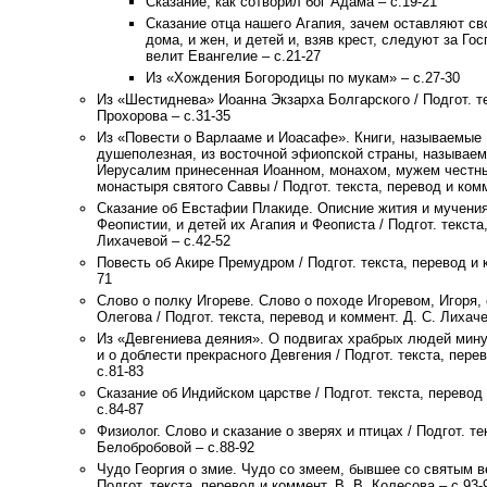
Сказание, как сотворил бог Адама – с.19-21
Сказание отца нашего Агапия, зачем оставляют св
дома, и жен, и детей и, взяв крест, следуют за Гос
велит Евангелие – с.21-27
Из «Хождения Богородицы по мукам» – с.27-30
Из «Шестиднева» Иоанна Экзарха Болгарского / Подгот. те
Прохорова – с.31-35
Из «Повести о Варлааме и Иоасафе». Книги, называемые
душеполезная, из восточной эфиопской страны, называем
Иерусалим принесенная Иоанном, монахом, мужем честн
монастыря святого Саввы / Подгот. текста, перевод и комм
Сказание об Евстафии Плакиде. Описние жития и мучения
Феопистии, и детей их Агапия и Феописта / Подгот. текста
Лихачевой – с.42-52
Повесть об Акире Премудром / Подгот. текста, перевод и к
71
Слово о полку Игореве. Слово о походе Игоревом, Игоря,
Олегова / Подгот. текста, перевод и коммент. Д. С. Лихаче
Из «Девгениева деяния». О подвигах храбрых людей мину
и о доблести прекрасного Девгения / Подгот. текста, перев
с.81-83
Сказание об Индийском царстве / Подгот. текста, перевод 
с.84-87
Физиолог. Слово и сказание о зверях и птицах / Подгот. те
Белобробовой – с.88-92
Чудо Георгия о змие. Чудо со змеем, бывшее со святым в
Подгот. текста, перевод и коммент. В. В. Колесова – с.93-