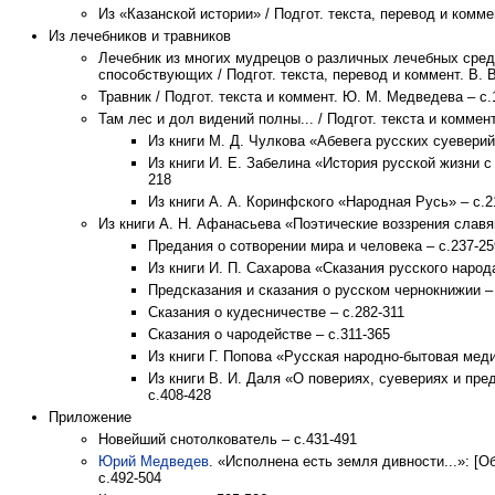
Из «Казанской истории» / Подгот. текста, перевод и коммен
Из лечебников и травников
Лечебник из многих мудрецов о различных лечебных сре
способствующих / Подгот. текста, перевод и коммент. В. В
Травник / Подгот. текста и коммент. Ю. М. Медведева – с.
Там лес и дол видений полны... / Подгот. текста и комме
Из книги М. Д. Чулкова «Абевега русских суеверий
Из книги И. Е. Забелина «История русской жизни с
218
Из книги А. А. Коринфского «Народная Русь» – с.2
Из книги А. Н. Афанасьева «Поэтические воззрения славя
Предания о сотворении мира и человека – с.237-25
Из книги И. П. Сахарова «Сказания русского народа
Предсказания и сказания о русском чернокнижии –
Сказания о кудесничестве – с.282-311
Сказания о чародействе – с.311-365
Из книги Г. Попова «Русская народно-бытовая меди
Из книги В. И. Даля «О повериях, суевериях и пре
с.408-428
Приложение
Новейший снотолкователь – с.431-491
Юрий Медведев
. «Исполнена есть земля дивности...»: [О
с.492-504