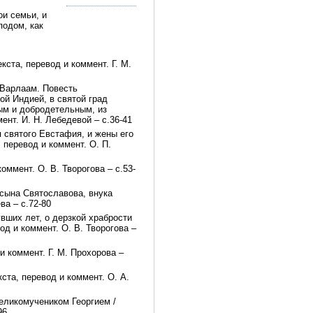
ои семьи, и
подом, как
кста, перевод и коммент. Г. М.
 Варлаам. Повесть
ой Индией, в святой град
ым и добродетельным, из
ент. И. Н. Лебедевой – с.36-41
 святого Евстафия, и жены его
, перевод и коммент. О. П.
оммент. О. В. Творогова – с.53-
 сына Святославова, внука
ва – с.72-80
вших лет, о дерзкой храбрости
од и коммент. О. В. Творогова –
и коммент. Г. М. Прохорова –
кста, перевод и коммент. О. А.
еликомучеником Георгием /
96