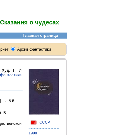
Сказания о чудесах
 Худ. Г. И.
 фантастики
:
 – с.5-6
. В.
СССР
дественской
1990