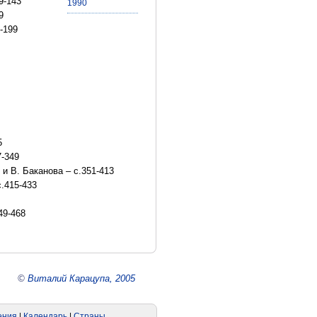
9-143
1990
9
-199
5
7-349
и В. Баканова – с.351-413
с.415-433
49-468
©
Виталий Карацупа, 2005