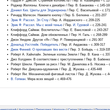
Гордон Р. Диксон. Странные колонисты / Пер. В. Казанцева – с.12
Роджер Желязны. Ключи к декабрю / Пер. В. Баканова – с.145-16
Дэниел Киз
.
Цветы для Элджернона
/ Пер. С. Васильевой – с.171
Ричард Матесон. Нажмите кнопку / Пер. Б. Белкина – с.201-207
Эрик Ф. Рассел
.
Эл Стоу
/ Пер. А. Иорданского – с.209-225
Эрик Ф. Рассел
.
Мы с моей тенью
/ Пер.
И. Гуровой
– с.226-241
Клиффорд Саймак. Воспителлы / Пер. Е. Вансловой – с.243-267
Клиффорд Саймак. Дом обновленных / Пер. Н. Галь – с.268-289
Джон Уиндем. Другое «Я» / Пер. Р. Померанцевой – с.291-307
Дональд Уэстлейк
.
Победитель
/ Пер. И. Авдакова – с.309-317
Джек Финней
.
О пропавших без вести
/ Пер. З. Бобырь – с.319-33
Роберт А. Хайнлайн. Зеленые холмы Земли / Пер. В. Кана – с.33
Джо Холдмен. В соответствии с преступлением / Пер. В. Бабенко 
Роберт Шекли. Премия за риск / Пер. М. Данилова и Б. Носика – 
Роберт Янг. Девушка-одуванчик / Пер. Д. Жукова – с.435-448
Роберт Янг. Механический фиговый листок / Пер. Д. Жукова – с.4
В. Гопман
. Мера всех вещей – с.469-476