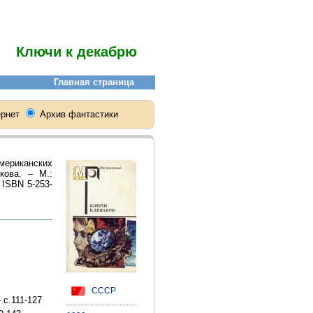
Ключи к декабрю
мериканских
кова. – М.:
) ISBN 5-253-
СССР
 с.111-127