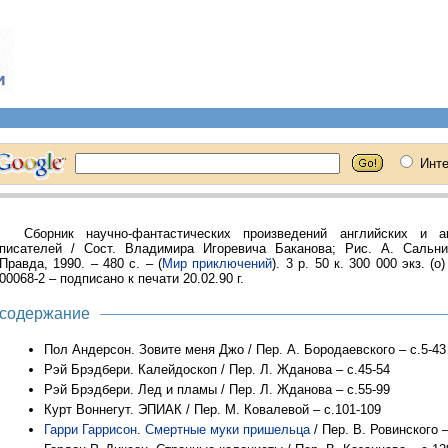
Сборник научно-фантастических произведений английских и а
писателей / Сост. Владимира Игоревича Баканова; Рис. А. Сальни
Правда, 1990. – 480 с. – (
Мир приключений
). 3 р. 50 к. 300 000 экз. (о
00068-2 – подписано к печати 20.02.90 г.
содержание
Пол Андерсон. Зовите меня Джо / Пер. А. Бородаевского – с.5-43
Рэй Брэдбери. Калейдоскоп / Пер. Л. Жданова – с.45-54
Рэй Брэдбери. Лед и пламы / Пер. Л. Жданова – с.55-99
Курт Воннегут. ЭПИАК / Пер. М. Ковалевой – с.101-109
Гарри Гаррисон
.
Смертные муки пришельца
/ Пер. В. Ровинского –