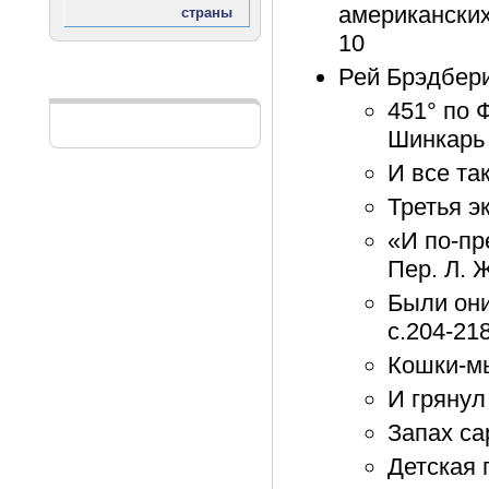
американских
10
Рей Брэдбери
Реклама
451° по 
Шинкарь 
И все та
Третья э
«И по-пр
Пер. Л. 
Были они
с.204-21
Кошки-мы
И грянул
Запах са
Детская 