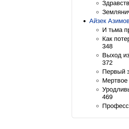
Здравств
Землянич
Айзек Азимо
И тьма п
Как поте
348
Выход из
372
Первый з
Мертвое 
Уродливы
469
Професси