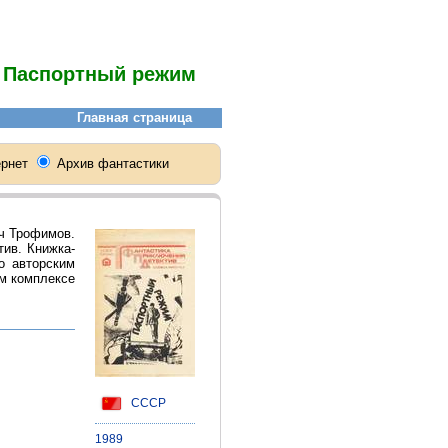
Паспортный режим
ч Трофимов.
тив. Книжка-
но авторским
м комплексе
СССР
1989