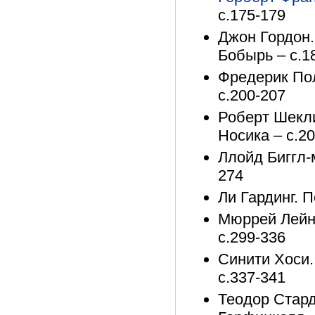
с.175-179
Джон Гордон.
Бобырь – с.1
Фредерик Пол
с.200-207
Роберт Шекли
Носика – с.2
Ллойд Биггл-
274
Ли Гардинг. П
Мюррей Лейнс
с.299-336
Синити Хоси.
с.337-341
Теодор Стард