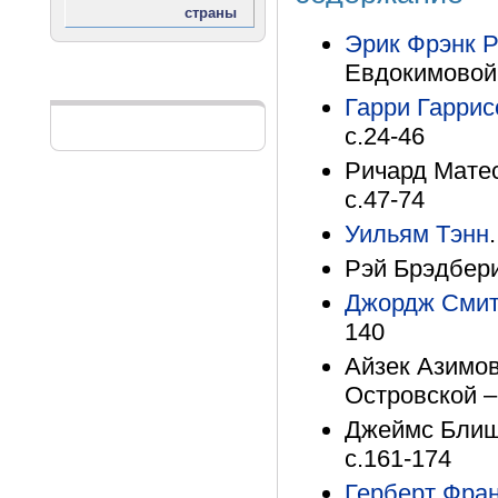
Эрик Фрэнк 
Евдокимовой 
Реклама
Гарри Гаррис
с.24-46
Ричард Матес
с.47-74
Уильям Тэнн
Рэй Брэдбери
Джордж Смит
140
Айзек Азимов
Островской –
Джеймс Блиш.
с.161-174
Герберт Фра