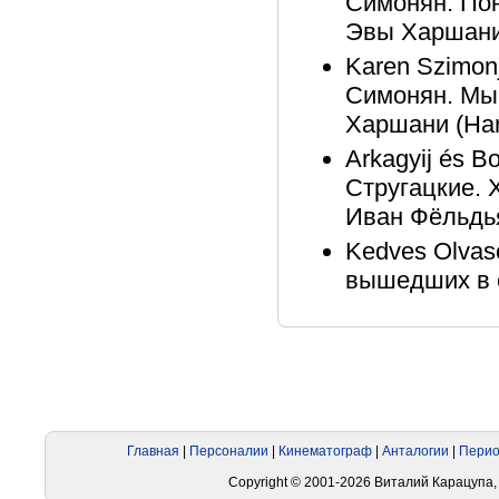
Симонян. Пон
Эвы Харшани 
Karen Szimonj
Симонян. Мы 
Харшани (Har
Arkagyij és B
Стругацкие. 
Иван Фёльдьяк
Kedves Olvasó
вышедших в с