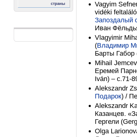
Vagyim Sefner
vidéki feltalál
Запоздалый с
Реклама
Иван Фёльдьяк
Vlagyimir Mihaj
(
Владимир М
Барты Габор (
Mihail Jemce
Еремей Парно
Iván) – с.71-8
Alekszandr Zsi
Подарок
) / П
Alekszandr Ka
Казанцев. «З
Гергели (Gerg
Olga Larionova