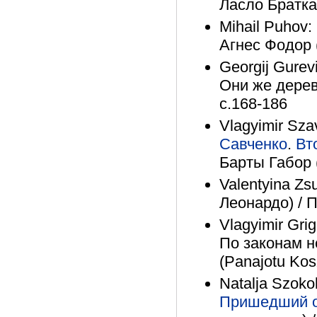
Ласло Братка 
Mihail Puhov:
Агнес Фодор (
Georgij Gurev
Они же дерев
с.168-186
Vlagyimir Sza
Савченко
.
Вт
Барты Габор (
Valentyina Zsu
Леонардо) / П
Vlagyimir Gri
По законам н
(Panajotu Kos
Natalja Szoko
Пришедший от