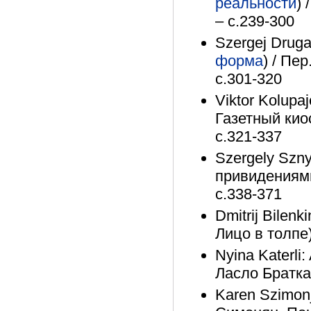
реальности
)
– с.239-300
Szergej Drugal
форма
) / Пе
с.301-320
Viktor Kolupa
Газетный киос
с.321-337
Szergely Szny
привидениями
с.338-371
Dmitrij Bilenk
Лицо в толпе)
Nyina Katerli:
Ласло Братка 
Karen Szimonj