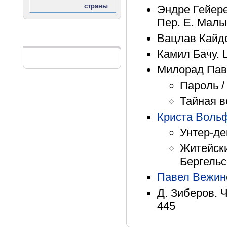
Эндре Гейере
Пер. Е. Малы
Вацлав Кайдо
Реклама
Камил Бачу. 
Милорад Пав
Пароль /
Тайная в
Криста Воль
Унтер-де
Житейски
Бергельс
Павел Вежин
Д. Зиберов. 
445