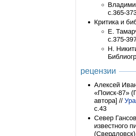
Владими
с.365-37
Критика и би
Е. Тамар
с.375-39
Н. Никит
Библиогр
рецензии
Алексей Иван
«Поиск-87» (
автора] //
Ура
с.43
Север Гансов
известного п
(Свердловск)