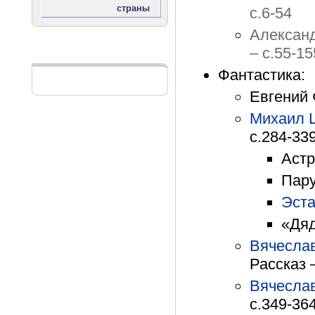
с.6-54
Александ
– с.55-15
Реклама
Фантастика:
Евгений 
Михаил 
с.284-33
Астр
Пару
Эст
«Дяд
Вячесла
Рассказ 
Вячесла
с.349-36