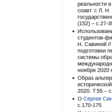
реальности в
соавт. с Л. Н
государствен
(152) – с.27-3
Использовани
студентов-фил
Н. Савиной /
подготовки п
системы обр
международно
ноября 2020 г
Образ альтер
исторической
2020. Т.55 – 
О
Сергее Си
с.170-175