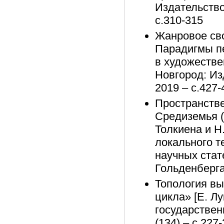
Издательство
с.310-315
Жанровое сво
Парадигмы пе
в художестве
Новгород: Из
2019 – с.427-
Пространстве
Средиземья (
Толкиена и Н
локального т
научных стат
Гольденберга
Топология в
цикла» [Е. Лу
государствен
(134) – с.227