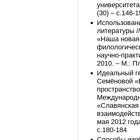
университета
(30) – с.146-
Использовани
литературы /
«Наша новая
филологичес
научно-практ
2010. – М.: П
Идеальный ге
Семёновой «В
пространств
Международн
«Славянская 
взаимодейств
мая 2012 год
с.180-184
Способы изоб