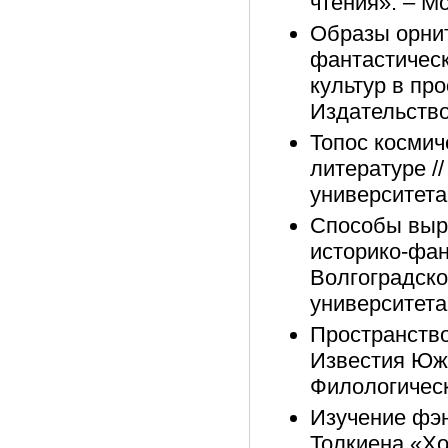
чтения». – М
Образы орнит
фантастическ
культур в пр
Издательство
Топос космич
литературе /
университета
Способы выр
историко-фан
Волгоградско
университета,
Пространство
Известия Юж
Филологическ
Изучение фэн
Толкиена «Хо