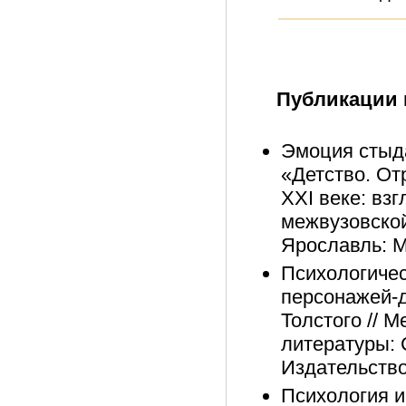
Публикации 
Эмоция стыда
«Детство. От
XXI веке: вз
межвузовско
Ярославль: М
Психологичес
персонажей-д
Толстого // 
литературы: 
Издательство
Психология и