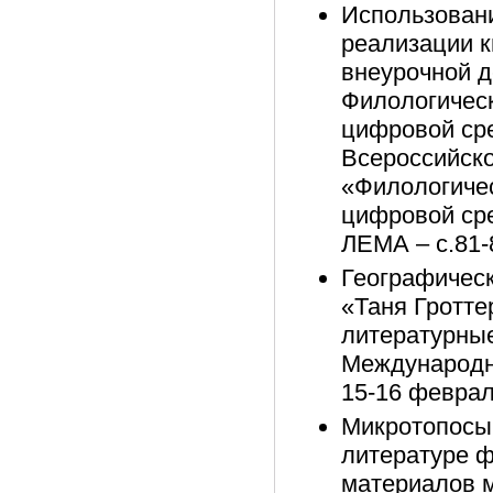
Использовани
реализации к
внеурочной де
Филологическ
цифровой сре
Всероссийско
«Филологичес
цифровой сре
ЛЕМА – с.81-
Географическ
«Таня Гроттер
литературные
Международно
15-16 февраля
Микротопосы 
литературе ф
материалов м