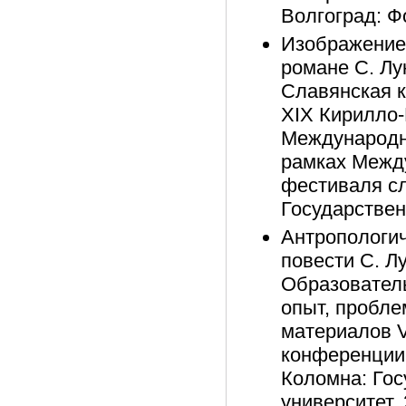
Волгоград: Фо
Изображение 
романе С. Лу
Славянская к
XIX Кирилло
Международн
рамках Межд
фестиваля сл
Государствен
Антропологич
повести С. Л
Образователь
опыт, пробле
материалов 
конференции 
Коломна: Го
университет,