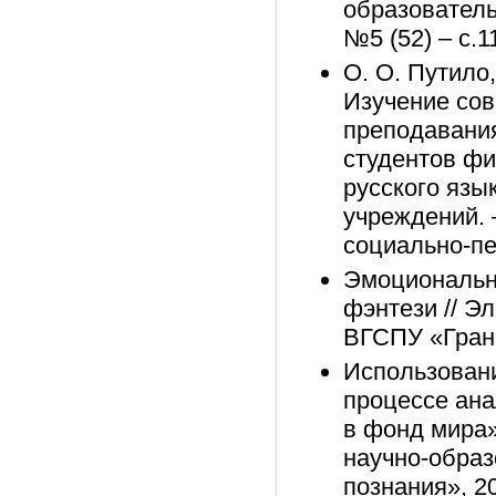
образователь
№5 (52) – с.1
О. О. Путило
Изучение сов
преподавания
студентов фи
русского язы
учреждений. 
социально-пед
Эмоционально
фэнтези // Э
ВГСПУ «Грани
Использовани
процессе ана
в фонд мира»
научно-обра
познания», 20