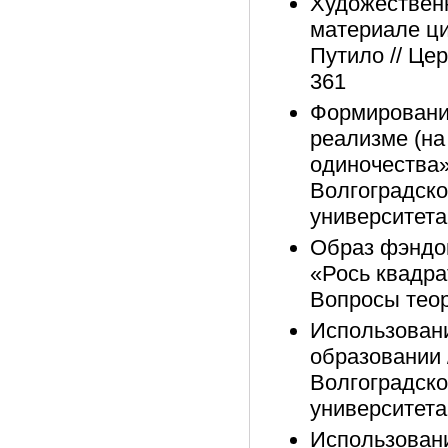
Художественн
материале ци
Путило // Цер
361
Формирование
реализме (на
одиночества»)
Волгоградско
университета,
Образ фэндо
«Рось квадра
Вопросы теор
Использован
образовании /
Волгоградско
университета,
Использовани