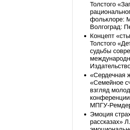
Толстого «За
рациональног
фольклоре: М
Волгоград: П
Концепт «сты
Толстого «Дет
судьбы совр
международны
Издательство
«Сердечная ж
«Семейное сч
взгляд моло
конференции
МПГУ-Ремдер,
Эмоция страх
рассказах» Л.
эмоционально