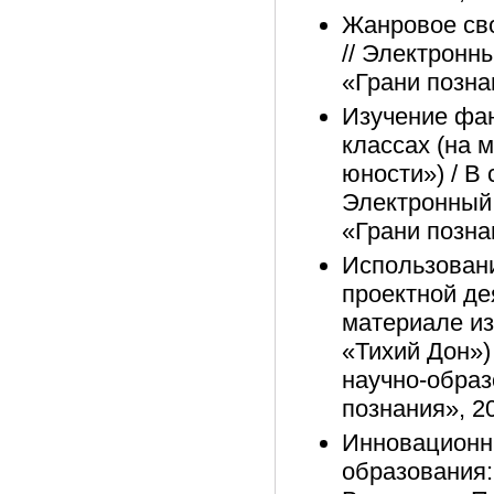
Жанровое сво
// Электрон
«Грани позна
Изучение фан
классах (на 
юности») / В 
Электронный
«Грани познан
Использован
проектной де
материале из
«Тихий Дон») 
научно-обра
познания», 20
Инновационны
образования: 