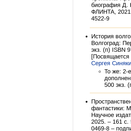
биография Д. 
ФЛИНТА, 2021. 
4522-9
История волго
Волгоград: Пер
экз. (п) ISBN 
[Посвящается
Сергея Синяк
То же: 2-
дополненн
500 экз. 
Пространстве
фантастики: М
Научное изда
2025. – 161 с.
0469-8 – подпи