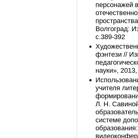
персонажей в
отечественно
пространства
Волгоград: И
с.389-392
Художественн
фэнтези // И
педагогическ
науки», 2013,
Использовани
учителя лите
формирования
Л. Н. Савино
образователь
системе доп
образования:
видеоконфере