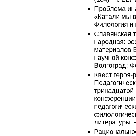
Проблема ина
«Катали мы ва
Филология и к
Славянская т
народная: ро
материалов 
научной конфе
Волгоград: Фо
Квест героя-
Педагогическ
тринадцатой 
конференции.
педагогическ
филологическ
литературы. 
Рациональное