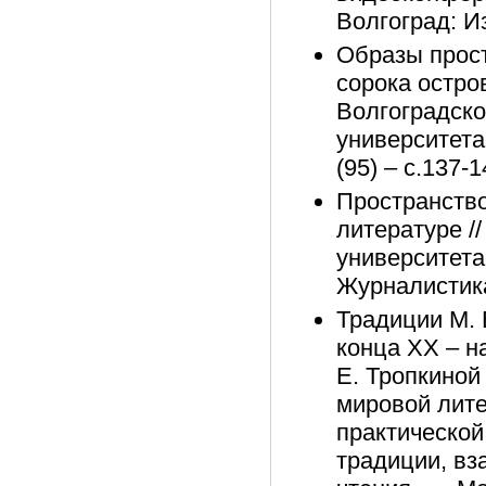
Волгоград: И
Образы прост
сорока остров
Волгоградско
университета
(95) – с.137-
Пространство
литературе /
университета
Журналистика
Традиции М. 
конца XX – на
Е. Тропкиной
мировой лит
практической
традиции, в