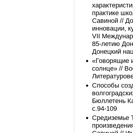
характеристи
практике школ
Савиной // Д
инновации, к
VII Междуна
85-летию Дон
Донецкий нац
«Говорящие и
солнце» // В
Литературове
Способы созд
волгоградски
Бюллетень Ка
с.94-109
Средиземье Т
произведениях