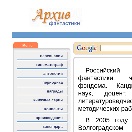
Российски
фантастики, ч
фэндома. Канд
наук, доцент
литературове
методических раб
В 2005 году 
Волгоградско