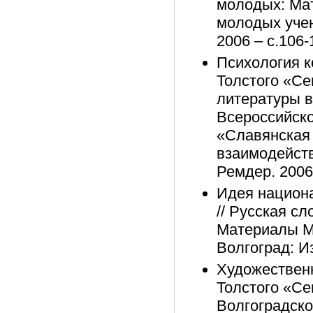
молодых: Ма
молодых уче
2006 – с.106-
Психология к
Толстого «Се
литературы 
Всероссийско
«Славянская 
взаимодейств
Ремдер. 2006
Идея национа
// Русская с
Материалы М
Волгоград: И
Художественн
Толстого «Се
Волгоградско