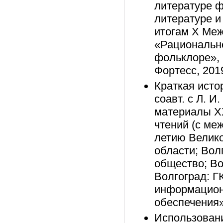
литературе ф
литературе и
итогам Х Ме
«Рационально
фольклоре», В
Фортесс, 2019
Краткая исто
соавт. с Л. 
материалы XX
чтений (с ме
летию Велико
области; Вол
общество; Во
Волгоград: Г
информацион
обеспечения»
Использовани