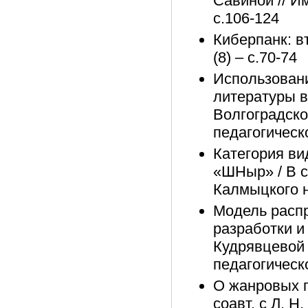
Савиной // И
с.106-124
Киберпанк: в
(8) – с.70-74
Использовани
литературы в 
Волгоградско
педагогическо
Категория ви
«ШНыр» / В с
Калмыцкого н
Модель распр
разработки и 
Кудрявцевой 
педагогическо
О жанровых г
соавт. с Л. Н