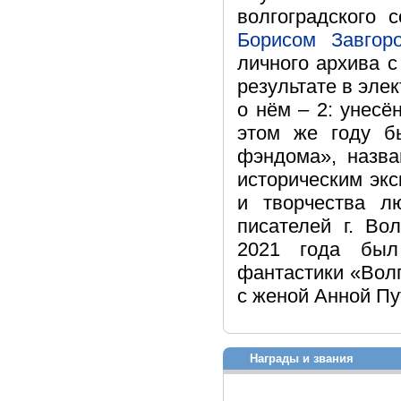
волгоградского 
Борисом Завгор
личного архива 
результате в эле
о нём – 2: унесё
этом же году бы
фэндома», назва
историческим эк
и творчества л
писателей г. Во
2021 года был
фантастики «Волг
с женой Анной Пу
Награды и звания