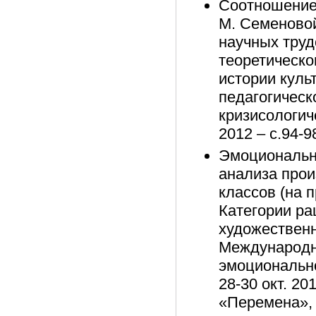
Соотношение 
М. Семеновой
научных трудо
теоретическо
истории куль
педагогическ
кризисологи
2012 – с.94-9
Эмоциональн
анализа прои
классов (на п
Категории ра
художественно
Международн
эмоционально
28-30 окт. 20
«Перемена», 