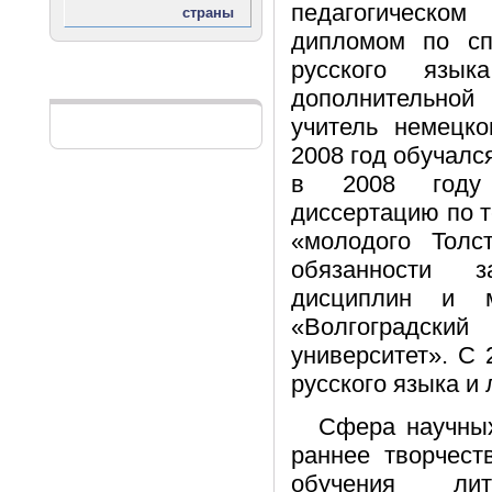
педагогическ
дипломом по сп
русского язы
Реклама
дополнительн
учитель немецко
2008 год обучалс
в 2008 году 
диссертацию по 
«молодого Толс
обязанности з
дисциплин и 
«Волгоградский 
университет». С
русского языка и 
Сфера научных
раннее творчест
обучения лит