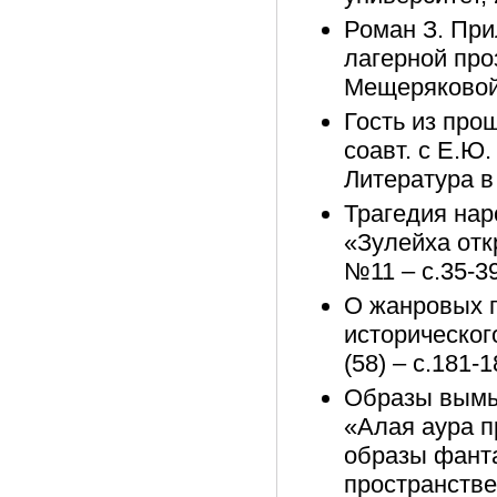
Роман З. Пр
лагерной проз
Мещеряковой 
Гость из про
соавт. с Е.Ю.
Литература в
Трагедия нар
«Зулейха отк
№11 – с.35-3
О жанровых г
историческог
(58) – с.181-
Образы вымы
«Алая аура п
образы фанта
пространстве