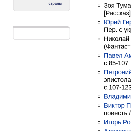
Зоя Тума
[Рассказ]
Юрий Ге
Реклама
Пер. с ук
Николай 
(Фантасти
Павел А
с.85-107
Петрони
эпистолах
с.107-12
Владими
Виктор 
повесть /
Игорь Ро