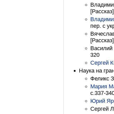
Владимир
[Рассказ]
Владими
пер. с ук
Вячеслав
[Рассказ]
Василий 
320
Сергей К
Наука на гра
Феликс З
Мария М
с.337-34
Юрий Яр
Сергей Л