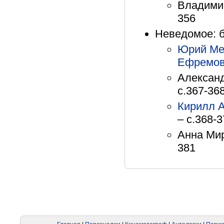
Владимир
356
Неведомое: б
Юрий Ме
Ефремо
Алексан
с.367-36
Кирилл 
– с.368-
Анна Мир
381