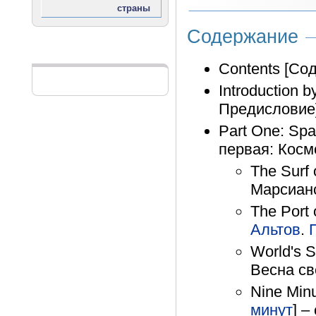
Содержание
Реклама
Contents [Соде
Introduction b
Предисловие] 
Part One: Spa
первая: Косм
The Surf 
Марсианс
The Port 
Альтов
.
World's S
Весна све
Nine Minu
минут
] –