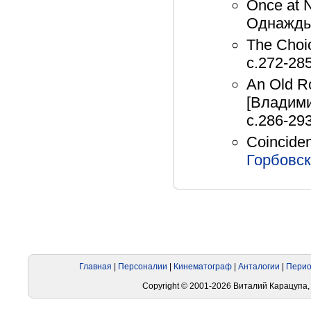
Once at N
Однажды 
The Choic
с.272-28
An Old Ro
[Владими
с.286-29
Coincide
Горбовс