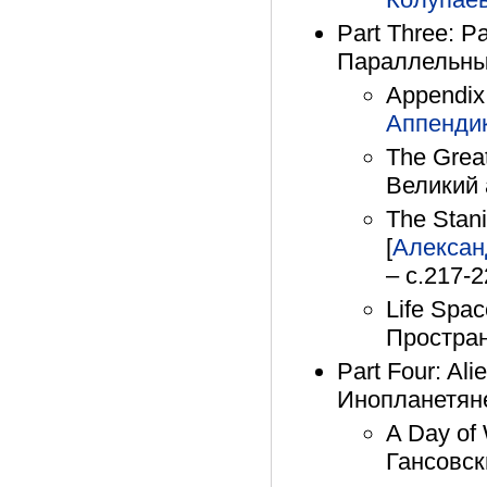
Part Three: P
Параллельные
Appendix 
Аппенди
The Grea
Великий 
The Stan
[
Алексан
– с.217-
Life Spa
Простран
Part Four: Al
Инопланетяне
A Day of
Гансовск