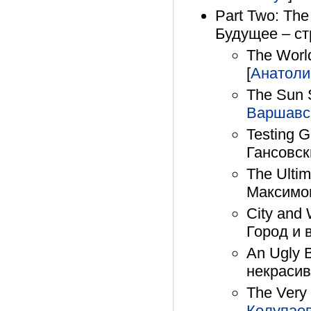
Part Two: The
Будущее – ст
The World
[
Анатоли
The Sun S
Варшавс
Testing 
Гансовск
The Ulti
Максимов
City and 
Город и в
An Ugly B
некрасив
The Very 
Колупае