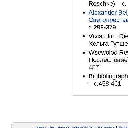
Reschke) – с.
Alexander Bel
Светопреста
с.299-379
Vivian Itin: 
Хельга Гутше 
Wsewolod Rew
Послесловие)
457
Biobibliogra
– с.458-461