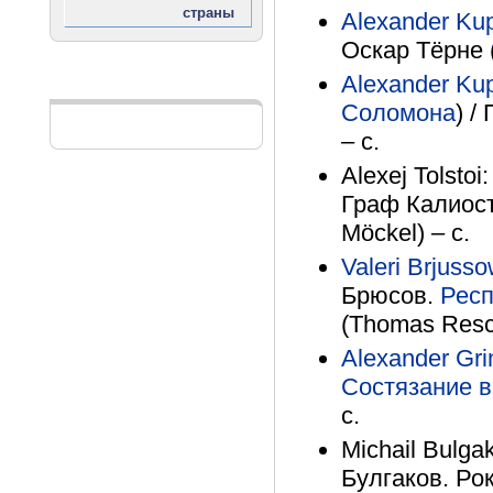
Alexander Kup
Оскар Тёрне (
Alexander Kup
Реклама
Соломона
) /
– с.
Alexej Tolstoi
Граф Калиост
Möckel) – с.
Valeri Brjuss
Брюсов.
Респ
(Thomas Resc
Alexander Gri
Состязание в
с.
Michail Bulga
Булгаков. Ро