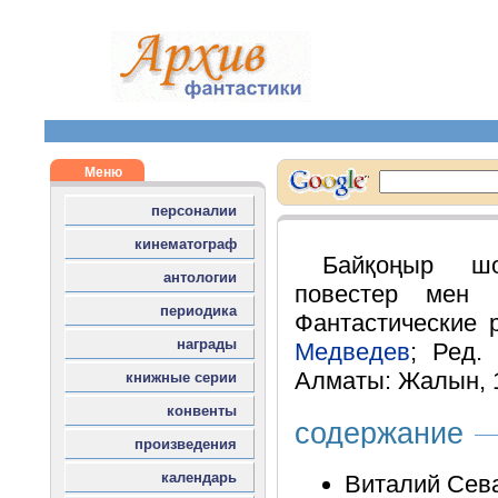
Байқоңыр шо
повестер мен ә
Фантастические р
Медведев
; Ред.
Алматы: Жалын, 19
содержание
Виталий Сев