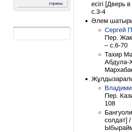
есігі [Дверь
с.3-4
Әлем шатыры
Реклама
Сергей 
Пер. Жа
– с.6-70
Тахир Мә
Абдула-
Мархабае
Жұлдызаралы
Владими
Пер. Каз
108
Бангуоли
солдат] 
Ыбыраймо