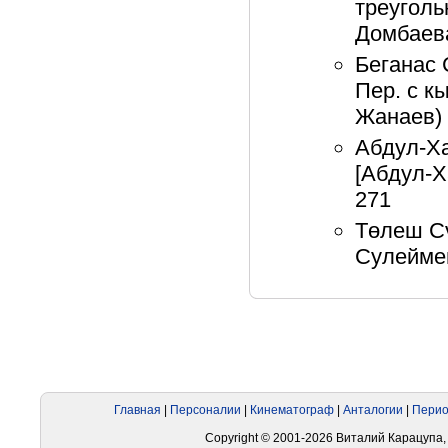
треуголь
Домбаева
Беганас 
Пер. с к
Жанаев) 
Абдул-Х
[Абдул-Х
271
Төлеш Сү
Сулеймен