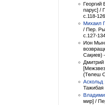
Георгий 
парус] /
с.118-12
Михаил 
/ Пер. Р
с.127-13
Ион Мын
возвраще
Сақиев) 
Дмитрий
[Межзвез
(Төлеш С
Аскольд
Тажибая 
Владими
мир] / П