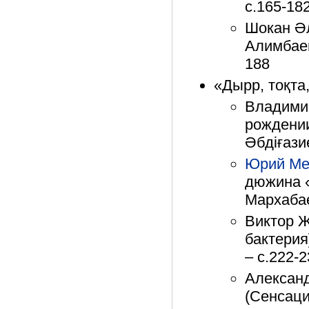
с.165-18
Шокан Әл
Алимбаев
188
«Дырр, тоқта,
Владимир
рождении
Әбдіғази
Юрий Ме
дюжина «
Мархабае
Виктор Ж
бактерия
– с.222-
Алексан
(Сенсаци