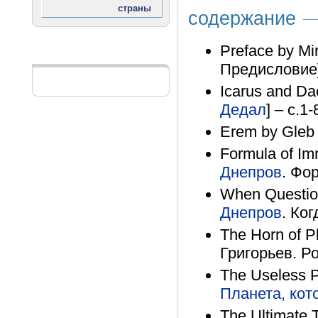
содержание
Preface by Mi
Реклама
Предисловие] 
Icarus and Dae
Дедал
] – с.1-
Erem by Gleb A
Formula of Imm
Днепров
. Фо
When Question
Днепров
. Ког
The Horn of P
Григорьев. Ро
The Useless P
Планета, кот
The Ultimate