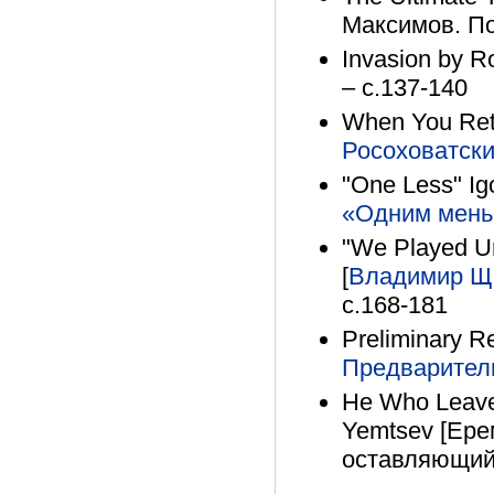
Максимов. По
Invasion by 
– с.137-140
When You Retu
Росоховатск
"One Less" Ig
«Одним мен
"We Played U
[
Владимир Щ
с.168-181
Preliminary R
Предварител
He Who Leave
Yemtsev [Ере
оставляющий 