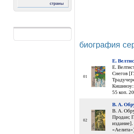
Реклама
биография се
Е. Велти
Е. Велтис
Снегов [Г
01
Традучере
Кишинэу: 
55 коп. 20
В. А. Об
В. А. Обр
Продан; П
02
издание].
«Аелита»)