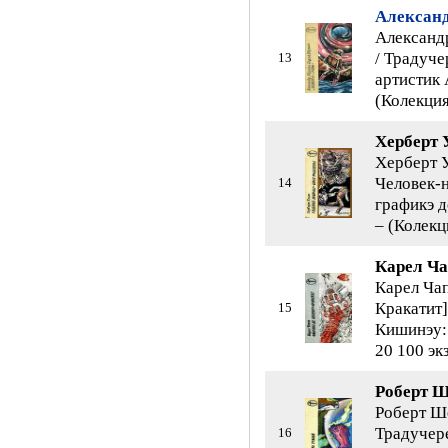
Алексан
Александ
/ Традуче
13
артистик 
(Колекция
Херберт 
Херберт У
Человек-н
14
графикэ д
– (Колекц
Карел Ча
Карел Чап
Кракатит]
15
Кишинэу: 
20 100 экз
Роберт Ш
Роберт Ше
Традучере
16