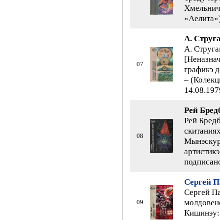
Хмельнич.
«Аелита»).
А. Струг
А. Струга
[Неназнач
07
графикэ д
– (Колекци
14.08.1979
Рей Бред
Рей Бред
скитаниях
08
Мынэскурт
артистикэ,
подписано
Сергей П
Сергей Па
молдовене
09
Кишинэу: 