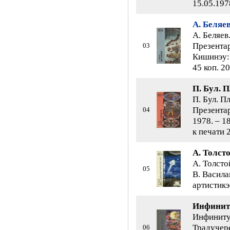
15.05.1978
А. Беляе
А. Беляев
Презентар
03
Кишинэу: 
45 коп. 20
П. Бул. 
П. Бул. П
Презентар
04
1978. – 1
к печати 2
А. Толст
А. Толсто
05
В. Васила
артистикэ,
Инфиниту
Инфинитул
Традучере
06