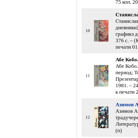
75 коп. 20
Станисла
Станислав
дневники]
10
графикэ д
376 с. – (
печати 01
Абе Кобо
Абе Кобо.
период; Т
11
Презентар
1981. – 2
к печати 2
Азимов 
Азимов А
традучере
12
Литератур
(п)