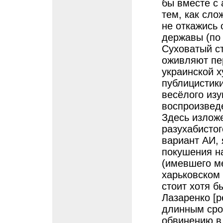
бы вместе с
тем, как сло
не откажись 
державы (по 
Суховатый ст
оживляют пе
украинской 
публицистики
весёлого изу
воспроизведе
Здесь изложе
разухабистог
вариант АИ, 
покушения на
(имевшего ме
харьковском 
стоит хотя б
Лазаренко [
длинным сро
обвинению в 