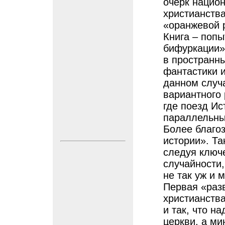
очерк национ
христианства
«оранжевой 
Книга – попы
бифуркации»
в пространн
фантастики и
данном случ
вариантного 
где поезд Ис
параллельным
Более благо
истории». Та
следуя ключ
случайности,
не так уж и м
Первая «разв
христианства
и так, что н
церкви, а м