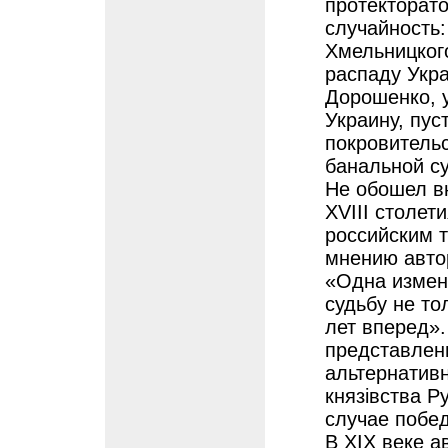
протекторат
случайность:
Хмельницког
распаду Укра
Дорошенко, у
Украину, пус
покровительс
банальной с
Не обошел в
XVIII столет
российским 
мнению автор
«Одна измен
судьбу не то
лет вперед»
представленн
альтернативн
князівства Р
случае побе
В XIX веке а