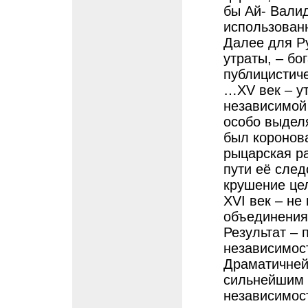
бы Ай- Вали
использован
Далее для Ру
утраты, – б
публицистич
…XV век – у
независимой 
особо выделя
был коронова
рыцарская ра
пути её след
крушение цел
XVI век – не
объединения 
Результат – 
независимос
Драматичней
сильнейшим в
независимос