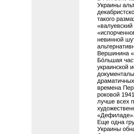
Украины альт
декабристск
такого разма
«валуевский
«испорченно
невинной шут
альтернатив
Вершинина «
Бóльшая час
украинской и
документальн
драматичных
времена Пер
роковой 1941
лучше всех 
художествен
«Дефиладе»
Еще одна гр
Украины обн