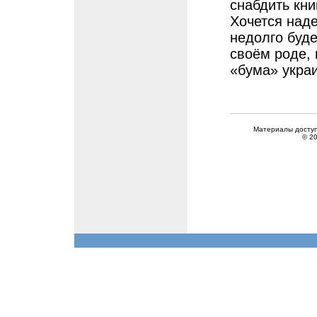
снабдить кни
Хочется наде
недолго буде
своём роде, 
«бума» укра