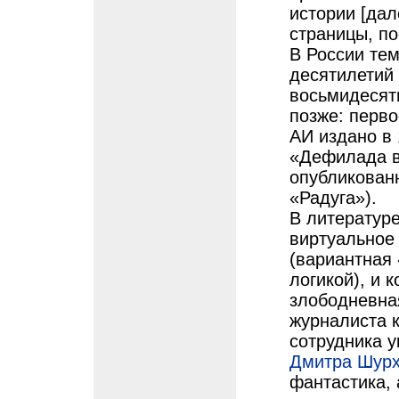
истории [дал
страницы, п
В России тем
десятилетий 
восьмидесят
позже: перво
АИ издано в 
«Дефилада в 
опубликованн
«Радуга»).
В литературе
виртуальное
(вариантная 
логикой), и 
злободневна
журналиста ки
сотрудника 
Дмитра Шур
фантастика, 