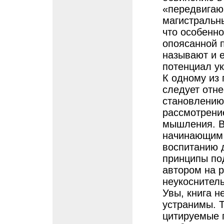
«передвигаю
магистральны
что особенно
опоясанной 
называют и 
потенциал у
К одному из
следует отне
становлению 
рассмотрение
мышления. В
начинающим 
воспитанию 
принципы по
автором на р
неукоснитель
Увы, книга н
устранимы. 
цитируемые 