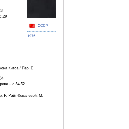
28
 с.29
СССР
1976
на Китса / Пер. Е.
34
рова – с.34-52
р. Р. Райт-Ковалевой, М.