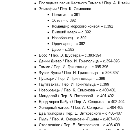
Последняя песня Честного Томаса / Пер. А. Штейнб
Эпитафии / Пер. К. Симонова
Политик – с.391
Эстет – с.392
Командир морского конвоя – с.392
Бывший клерк – с.392
Новобранец – с.392
Ординарец – с.392
Двое – с.392
Бобс / Пер. Э. Шустера – с.393-394
Денни Дивер / Пер. И. Грингольца – с.394-395
Томми / Пер. И. Грингольца – с.395-396
Фуззи-Вуззи / Пер. И. Грингольца – с.396-397
Пушкари / Пер. И. Грингольца – с.398
Гауптвахта / Пер. И. Грингольца – с.399
Новобранцы / Пер. К. Симонова – с.400-401
Мандалай / Пер. В. Потаповой – с.401-402
Брод через Кабул / Пер. А. Сендыка – с.402-404
Холерный лагерь / Пер. А. Сендыка – с.404-405
Два пригорка / Пер. Е. Витковского – с.405-407
Пыль / Пер. А. Оношкович-Яцыны – с.407-408
Стелленбос / Пер. Е. Витковского – с.408-409