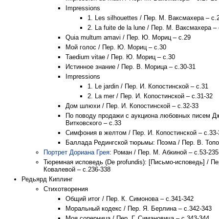
Impressions
1. Les silhouettes / Пер. М. Ваксмахера – с.
2. La fuite de la lune / Пер. М. Ваксмахера –
Quia multum amavi / Пер. Ю. Мориц – с.29
Мой голос / Пер. Ю. Мориц – с.30
Taedium vitae / Пер. Ю. Мориц – с.30
Истинное знание / Пер. В. Морица – с.30-31
Impressions
1. Le jardin / Пер. И. Копостинской – с.31
2. La mer / Пер. И. Копостинской – с.31-32
Дом шлюхи / Пер. И. Копостинской – с.32-33
По поводу продажи с аукциона любовных писем Джо
Витковского – с.33
Симфония в желтом / Пер. И. Копостинской – с.33-
Баллада Редингской тюрьмы: Поэма / Пер. В. Топо
Портрет Дориана Грея
: Роман / Пер. М. Абкиной – с.53-235
Тюремная исповедь (De profundis): [Письмо-исповедь] / Пе
Ковалевой – с.236-338
Редьярд Киплинг
Стихотворения
Общий итог / Пер. К. Симонова – с.341-342
Моральный кодекс / Пер. Я. Берлина – с.342-343
Моя соперница / Пер. Г. Симановича – с.343-344