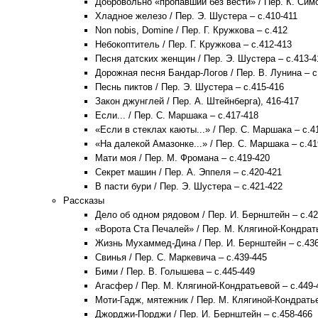
Добровольно «пропавший без вести» / Пер. К. Симо
Хладное железо / Пер. Э. Шустера – с.410-411
Non nobis, Domine / Пер. Г. Кружкова – с.412
Небокоптитель / Пер. Г. Кружкова – с.412-413
Песня датских женщин / Пер. Э. Шустера – с.413-4
Дорожная песня Бандар-Логов / Пер. В. Лунина – с
Песнь пиктов / Пер. Э. Шустера – с.415-416
Закон джунглей / Пер. А. Штейнберга), 416-417
Если... / Пер. С. Маршака – с.417-418
«Если в стеклах каюты...» / Пер. С. Маршака – с.4
«На далекой Амазонке...» / Пер. С. Маршака – с.41
Мати моя / Пер. М. Фромана – с.419-420
Секрет машин / Пер. А. Эппеля – с.420-421
В пасти бури / Пер. Э. Шустера – с.421-422
Рассказы
Дело об одном рядовом / Пер. И. Бернштейн – с.42
«Ворота Ста Печалей» / Пер. М. Клягиной-Кондрать
Жизнь Мухаммед-Дина / Пер. И. Бернштейн – с.43
Свинья / Пер. С. Маркевича – с.439-445
Бими / Пер. В. Голышева – с.445-449
Агасфер / Пер. М. Клягиной-Кондратьевой – с.449-
Моти-Гадж, мятежник / Пер. М. Клягиной-Кондратье
Джорджи-Порджи / Пер. И. Бернштейн – с.458-466