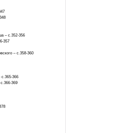
347
348
а – с.352-356
6-357
вского – с.358-360
– с.365-366
 с.366-369
378