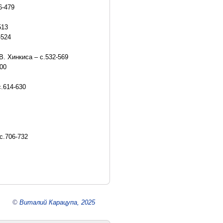
6-479
513
-524
. Хинкиса – с.532-569
600
.614-630
с.706-732
©
Виталий Карацупа, 2025