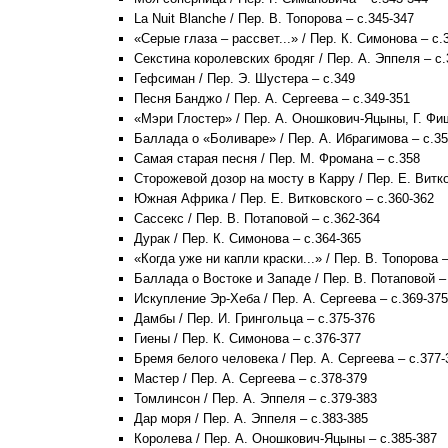
La Nuit Blanche / Пер. В. Топорова – с.345-347
«Серые глаза – рассвет...» / Пер. К. Симонова – с.
Секстина королевских бродяг / Пер. А. Эппеля – с.
Гефсиман / Пер. Э. Шустера – с.349
Песня Банджо / Пер. А. Сергеева – с.349-351
«Мэри Глостер» / Пер. А. Оношкович-Яцыны, Г. Фиш
Баллада о «Боливаре» / Пер. А. Ибрагимова – с.35
Самая старая песня / Пер. М. Фромана – с.358
Сторожевой дозор на мосту в Карру / Пер. Е. Витко
Южная Африка / Пер. Е. Витковского – с.360-362
Сассекс / Пер. В. Потаповой – с.362-364
Дурак / Пер. К. Симонова – с.364-365
«Когда уже ни капли краски...» / Пер. В. Топорова 
Баллада о Востоке и Западе / Пер. В. Потаповой –
Искупление Эр-Хеба / Пер. А. Сергеева – с.369-375
Дамбы / Пер. И. Грингольца – с.375-376
Гиены / Пер. К. Симонова – с.376-377
Бремя белого человека / Пер. А. Сергеева – с.377-
Мастер / Пер. А. Сергеева – с.378-379
Томлинсон / Пер. А. Эппеля – с.379-383
Дар моря / Пер. А. Эппеля – с.383-385
Королева / Пер. А. Оношкович-Яцыны – с.385-387