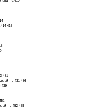
нова – с.410
14
.414-415
18
9
3-431
евой – с.431-436
6-439
452
вой – с.452-458