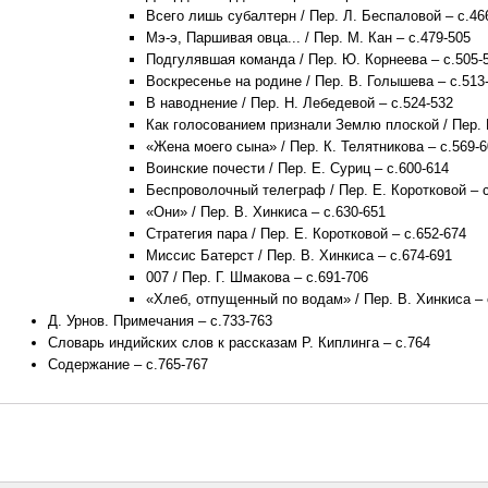
Всего лишь субалтерн / Пер. Л. Беспаловой – с.46
Мэ-э, Паршивая овца... / Пер. М. Кан – с.479-505
Подгулявшая команда / Пер. Ю. Корнеева – с.505-
Воскресенье на родине / Пер. В. Голышева – с.513
В наводнение / Пер. Н. Лебедевой – с.524-532
Как голосованием признали Землю плоской / Пер. В
«Жена моего сына» / Пер. К. Телятникова – с.569-
Воинские почести / Пер. Е. Суриц – с.600-614
Беспроволочный телеграф / Пер. Е. Коротковой – с
«Они» / Пер. В. Хинкиса – с.630-651
Стратегия пара / Пер. Е. Коротковой – с.652-674
Миссис Батерст / Пер. В. Хинкиса – с.674-691
007 / Пер. Г. Шмакова – с.691-706
«Хлеб, отпущенный по водам» / Пер. В. Хинкиса – 
Д. Урнов. Примечания – с.733-763
Словарь индийских слов к рассказам Р. Киплинга – с.764
Содержание – с.765-767