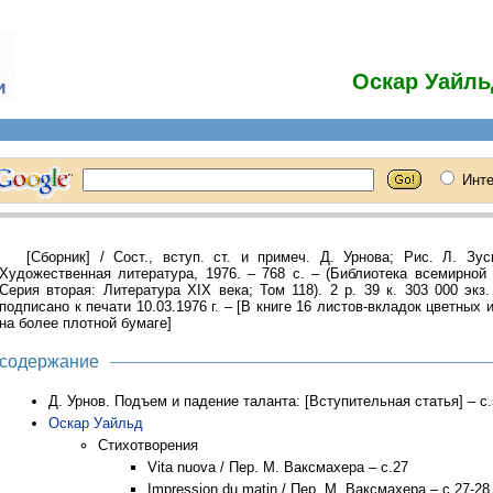
Оскар Уайль
[Сборник] / Сост., вступ. ст. и примеч. Д. Урнова; Рис. Л. Зус
Художественная литература, 1976. – 768 с. – (Библиотека всемирной
Серия вторая: Литература XIX века; Том 118). 2 р. 39 к. 303 000 экз. 
подписано к печати 10.03.1976 г. – [В книге 16 листов-вкладок цветных
на более плотной бумаге]
содержание
Д. Урнов. Подъем и падение таланта: [Вступительная статья] – с.
Оскар Уайльд
Стихотворения
Vita nuova / Пер. М. Ваксмахера – с.27
Impression du matin / Пер. М. Ваксмахера – с.27-28