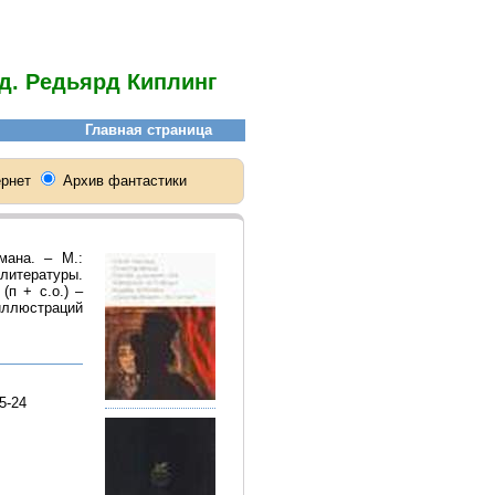
д. Редьярд Киплинг
мана. – М.:
 литературы.
(п + с.о.) –
 иллюстраций
5-24