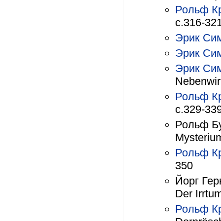
Рольф К
с.316-32
Эрик Си
Эрик Си
Эрик Си
Nebenwir
Рольф К
с.329-33
Рольф Бу
Mysteriu
Рольф К
350
Йорг Гер
Der Irrtu
Рольф К