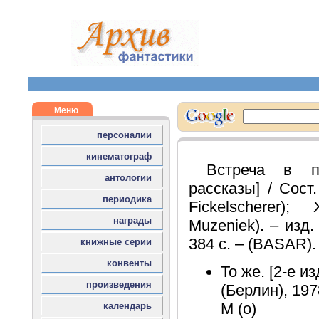
Встреча в по
рассказы] / Сост
Fickelscherer)
Muzeniek). – изд.
384 с. – (BASAR).
То же. [2-е и
(Берлин), 197
M (о)