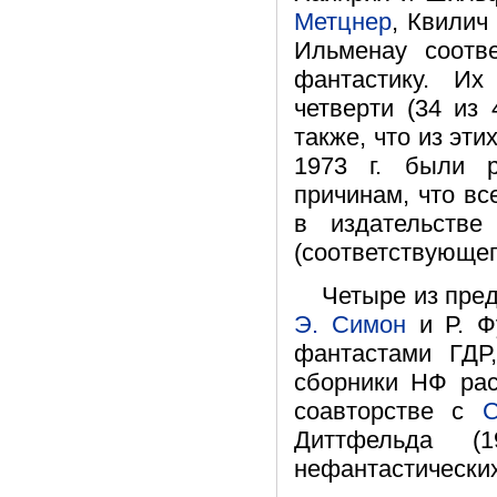
Метцнер
, Квилич
Ильменау соотв
фантастику. Их
четверти (34 из 
также, что из эти
1973 г. были р
причинам, что вс
в издательств
(соответствующег
Четыре из пре
Э. Симон
и Р. Ф
фантастами ГДР
сборники НФ рас
соавторстве с
Диттфельда (
нефантастических