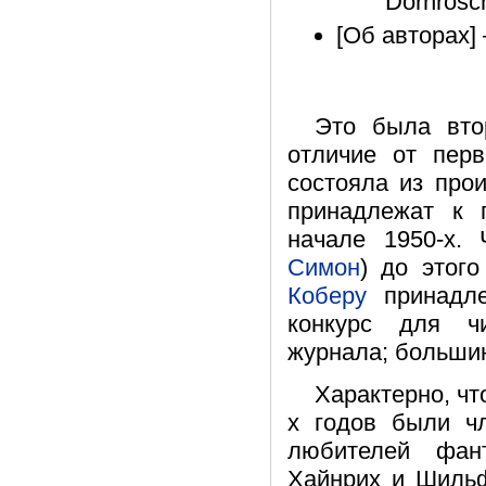
Dornrösc
[Об авторах] 
Это была вто
отличие от перв
состояла из про
принадлежат к 
начале 1950-х.
Симон
) до этог
Коберу
принадле
конкурс для чи
журнала; большин
Характерно, чт
х годов были ч
любителей фан
Хайнрих и Шильф