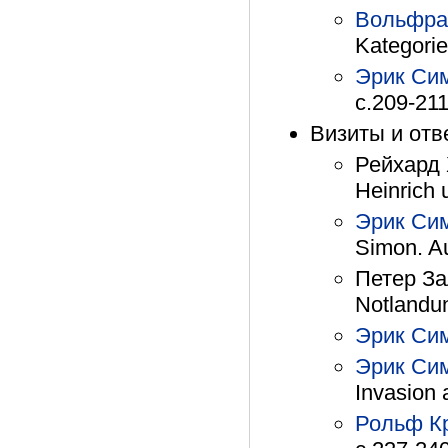
Вольфра
Kategorie
Эрик Си
с.209-21
Визиты и отв
Рейхард
Heinrich 
Эрик Си
Simon. Au
Петер За
Notlandu
Эрик Си
Эрик Си
Invasion
Рольф К