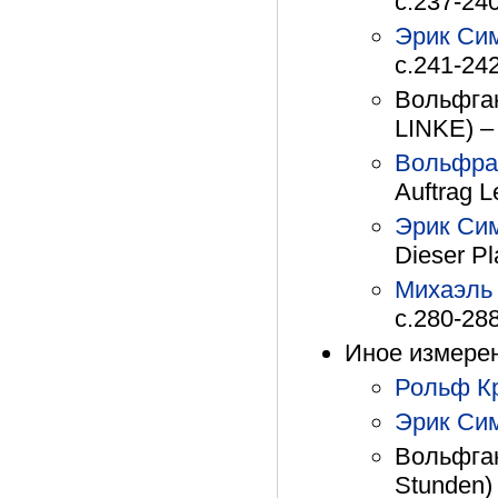
с.237-24
Эрик Си
с.241-24
Вольфган
LINKE) –
Вольфра
Auftrag L
Эрик Си
Dieser Pl
Михаэль
с.280-28
Иное измерен
Рольф К
Эрик Си
Вольфган
Stunden)