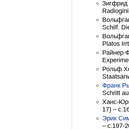
Зигфрид 
Radiogini
Вольфган
Schilf. D
Вольфган
Platos Ir
Райнер Ф
Experimen
Рольф Хо
Staatsanw
Франк Р
Schritt a
Ханс-Юрг
17) – с.1
Эрик Си
– с.197-