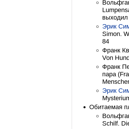
Вольфган
Lumpensa
выходил
Эрик Си
Simon. Wi
84
Франк Кв
Von Hund
Франк Пе
пара (Fra
Menschen
Эрик Си
Mysterium
Обитаемая пл
Вольфга
Schilf. D