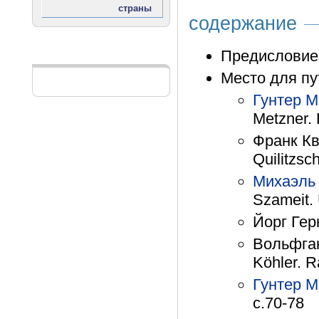
содержание
Предисловие 
Реклама
Место для пу
Гунтер М
Metzner. 
Франк Кв
Quilitzsc
Михаэль
Szameit. 
Йорг Герн
Вольфган
Köhler. R
Гунтер М
с.70-78