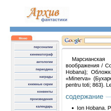
Марсианская
воображения / Со
Hobana); Обложка
«Minerva» (Бухаре
pentru toti; 863). L
содержание
Ion Hobana. Pr