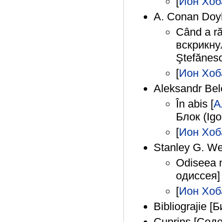
[
Ион Хоб
A. Conan Doy
Când a r
вскрикну
Ştefănes
[
Ион Хоб
Aleksandr Be
În abis [
А
Блок (Igo
[
Ион Хоб
Stanley G. W
Odiseea 
одиссея]
[
Ион Хоб
Bibliograjie 
Cuprins [Сод