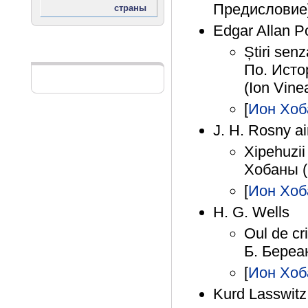
Предисловие]
Edgar Allan P
Știri sen
Реклама
По. Исто
(Ion Vine
[
Ион Хоб
J. H. Rosny a
Xipehuzi
Хобаны (
[
Ион Хоб
H. G. Wells
Oul de cr
Б. Береан
[
Ион Хоб
Kurd Lasswitz