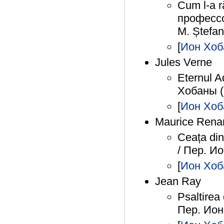
Cum l-a ră
профессо
M. Ștefan
[
Ион Хоб
Jules Verne
Eternul 
Хобаны (
[
Ион Хоб
Maurice Rena
Ceața di
/ Пер. И
[
Ион Хоб
Jean Ray
Psaltire
Пер. Ион