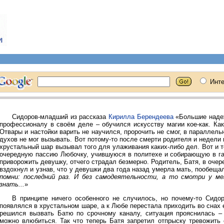
Сидоров-младший из рассказа
Кирилла Берендеева
«Большие надеж
профессионалу в своём деле – обучился искусству магии кое-как. Ка
Отвары и настойки варить не научился, пророчить не смог, в параллел
духов не мог вызывать. Вот потому-то после смерти родителя и недели
хрустальный шар вызывал того для улаживания каких-либо дел. Вот и т
очередную пассию Любочку, учившуюся в политехе и собирающую в гар
приворожить девушку, отчего страдал безмерно. Родитель, Батя, в очер
вздохнул и узнав, что у девушки два года назад умерла мать, пообеща
помни: последний раз. И без самодеятельности, а то смотри у мен
знать...
»
В принципе ничего особенного не случилось, но почему-то Сидо
появлялся в хрустальном шаре, а к Любе перестала приходить во снах 
решился вызвать Батю по срочному каналу, ситуация прояснилась –
можно влюбиться. Так что теперь Батя запретил отпрыску тревожить