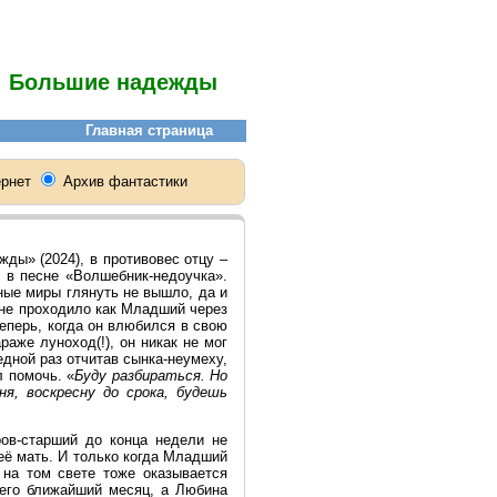
Большие надежды
ды» (2024), в противовес отцу –
к в песне «Волшебник-недоучка».
ьные миры глянуть не вышло, да и
 не проходило как Младший через
еперь, когда он влюбился в свою
аже луноход(!), он никак не мог
едной раз отчитав сынка-неумеху,
л помочь. «
Буду разбираться. Но
я, воскресну до срока, будешь
ров-старший до конца недели не
её мать. И только когда Младший
 на том свете тоже оказывается
 его ближайший месяц, а Любина