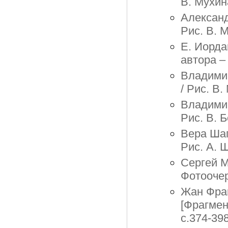
В. Мухин
Александ
Рис. В. 
Е. Иорда
автора –
Владимир
/ Рис. В.
Владимир
Рис. В. 
Вера Шап
Рис. А. 
Сергей М
Фотоочер
Жан Фран
[Фрагмен
с.374-39