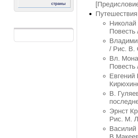
[Предисловие]
Путешествия
Николай 
Реклама
Повесть /
Владимир
/ Рис. В.
Вл. Мона
Повесть /
Евгений 
Кирюхино
В. Гуляе
последне
Эрнст Кр
Рис. М. 
Василий 
В.Макеев