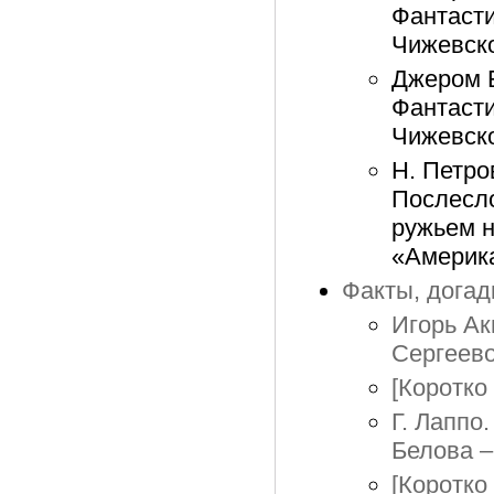
Фантасти
Чижевско
Джером Б
Фантасти
Чижевско
Н. Петро
Послесло
ружьем н
«Америка
Факты, догадк
Игорь Ак
Сергеево
[Коротко 
Г. Лаппо
Белова –
[Коротко 