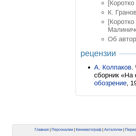
[Коротко 
К. Грано
[Коротко
Малиниче
Об автор
рецензии
А. Колпаков
.
сборник «На с
обозрение
, 1