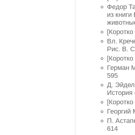
Федор Та
из книги
животные
[Коротко 
Вл. Креч
Рис. В. 
[Коротко 
Герман М
595
Д. Эйдел
История 
[Коротко 
Георгий 
П. Астап
614