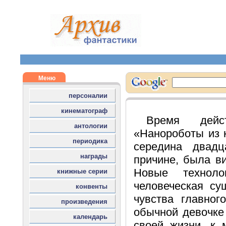
Время дей
«Нанороботы из к
середина двадц
причине, была в
Новые технол
человеческая су
чувства главног
обычной девочке 
своей жизни, к 