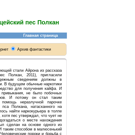
цейский пес Полкан
еющей стали Айрона из рассказа
ес Полкан, 2011), пригласили
надежным сведениям должны в
и. В будущем обычные наркотики
редство для получения кайфа. И
 привыкания, не было побочных
ров. И потому он стал таким
 помощь неразлучной парочке
 пса Полкана, натасканного на
ось найти наркокурьера в толпе
 хотя пес утверждал, что чует не
догадаться о месте нахождения
ыл сделан на основе одного из
 И таким способом в малюсенький
 Человеческие пороки и борьба с