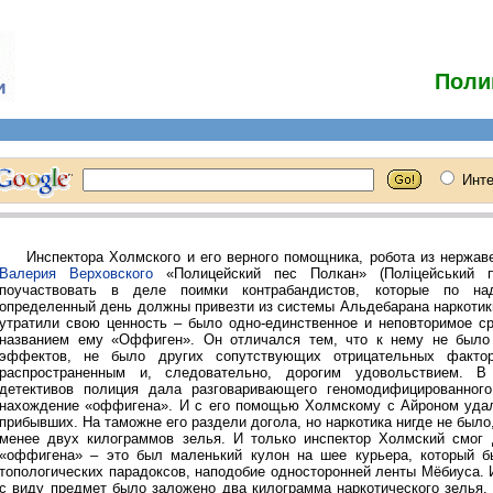
Поли
Инспектора Холмского и его верного помощника, робота из нержав
Валерия Верховского
«Полицейский пес Полкан» (Поліцейський п
поучаствовать в деле поимки контрабандистов, которые по 
определенный день должны привезти из системы Альдебарана наркотик
утратили свою ценность – было одно-единственное и неповторимое с
названием ему «Оффиген». Он отличался тем, что к нему не было
эффектов, не было других сопутствующих отрицательных факто
распространенным и, следовательно, дорогим удовольствием. В
детективов полиция дала разговаривающего геномодифицированного
нахождение «оффигена». И с его помощью Холмскому с Айроном удал
прибывших. На таможне его раздели догола, но наркотика нигде не было,
менее двух килограммов зелья. И только инспектор Холмский смог 
«оффигена» – это был маленький кулон на шее курьера, который б
топологических парадоксов, наподобие односторонней ленты Мёбиуса.
с виду предмет было заложено два килограмма наркотического зелья.