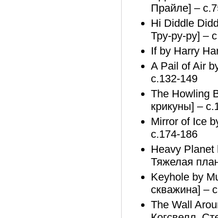
Прайле] – с.7
Hi Diddle Did
Тру-ру-ру] – 
If by Harry Har
A Pail of Air 
с.132-149
The Howling 
крикуны] – с.
Mirror of Ice 
с.174-186
Heavy Planet 
Тяжелая план
Keyhole by M
скважина] – с
The Wall Arou
Когсвелл. Сте