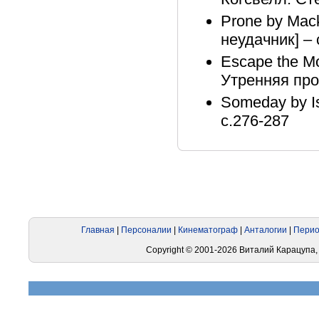
Prone by Mac
неудачник] – 
Escape the M
Утренняя про
Someday by I
с.276-287