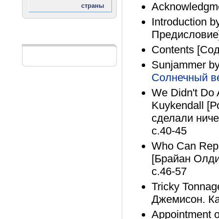
Acknowledgme
Introduction b
Предисловие]
Реклама
Contents [Со
Sunjammer by 
Солнечный в
We Didn't Do 
Kuykendall [
сделали ниче
с.40-45
Who Can Repl
[Брайан Олди
с.46-57
Tricky Tonna
Джемисон. Ка
Appointment o