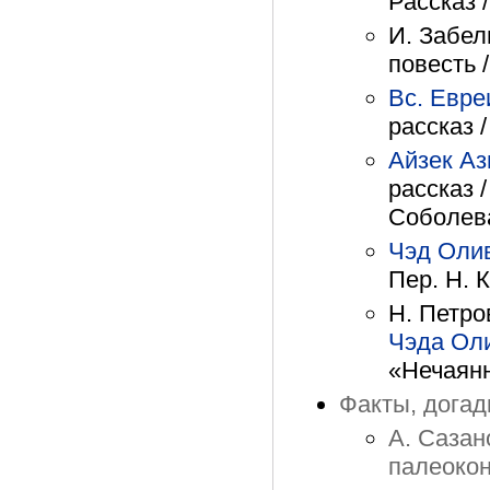
Рассказ 
И. Забел
повесть /
Вс. Евре
рассказ /
Айзек А
рассказ 
Соболева
Чэд Оли
Пер. Н. 
Н. Петро
Чэда Ол
«Нечаянн
Факты, догадк
А. Сазан
палеокон