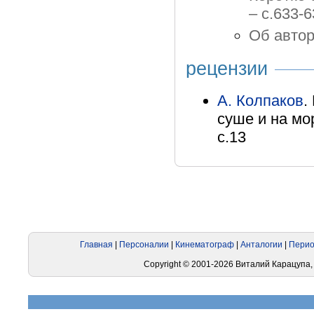
– с.633-
Об автор
рецензии
А. Колпаков
.
суше и на мор
с.13