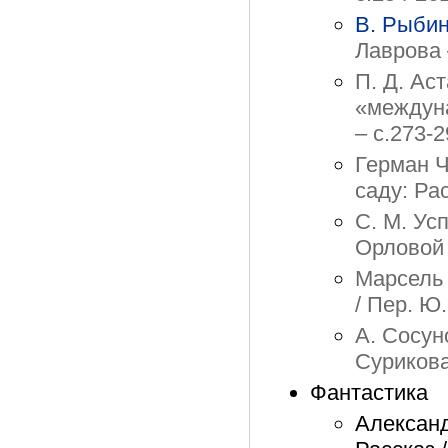
В. Рыби
Лаврова 
П. Д. Ас
«междуна
– с.273-
Герман Ч
саду: Рас
С. М. Ус
Орловой 
Марсель 
/ Пер. Ю
А. Сосун
Сурикова
Фантастика
Александ