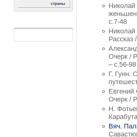
Николай 
женьшеня
с.7-48
Реклама
Николай 
Рассказ /
Александ
Очерк / 
– с.56-98
Г. Гунн.
путешест
Евгений 
Очерк / 
Н. Фотье
Карабута
Вяч. Па
Савастюк