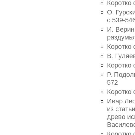
Коротко 
О. Гурск
с.539-54
И. Верин
раздумья
Коротко 
В. Гуляе
Коротко 
Р. Подол
572
Коротко 
Ивар Лес
из стать
древо ис
Василевс
Коротко 