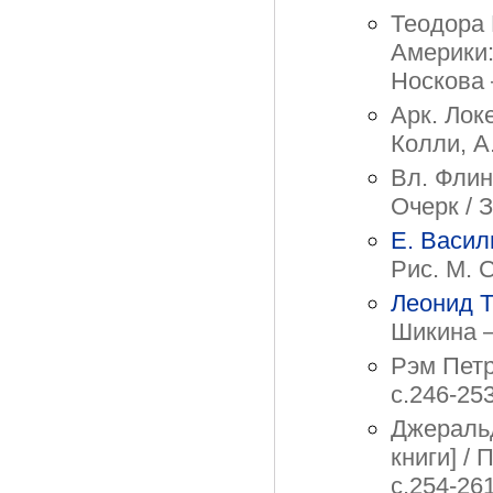
Теодора 
Америки: 
Носкова 
Арк. Лок
Колли, А
Вл. Флин
Очерк / 
Е. Васил
Рис. М. 
Леонид 
Шикина –
Рэм Петр
с.246-25
Джеральд
книги] / 
с.254-26