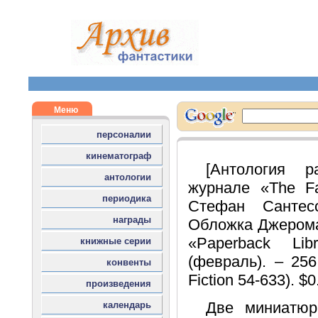
[Антология р
журнале «The Fan
Стефан Сантесс
Обложка Джерома 
«Paperback Lib
(февраль). – 256
Fiction 54-633). $0
Две миниатюр