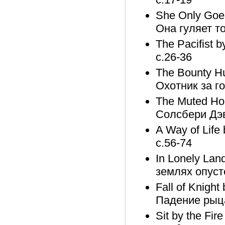
She Only Goes 
Она гуляет то
The Pacifist b
с.26-36
The Bounty H
Охотник за го
The Muted Hor
Солсбери Дэв
A Way of Life
с.56-74
In Lonely Lan
землях опуст
Fall of Knigh
Падение рыца
Sit by the Fi