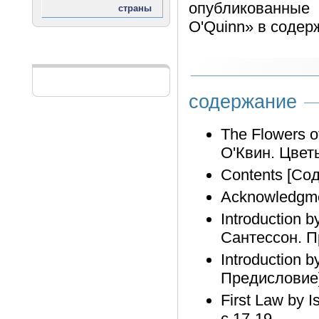
опубликованные 
O'Quinn» в содер
Реклама
содержание
The Flowers o
О'Квин. Цвет
Contents [Сод
Acknowledgme
Introduction 
Сантессон. П
Introduction 
Предисловие]
First Law by I
с.17-19