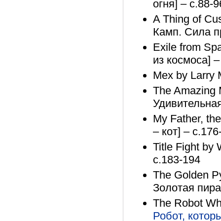
огня] – с.88-9
A Thing of Cu
Камп. Сила п
Exile from Sp
из космоса] –
Mex by Larry 
The Amazing M
Удивительная
My Father, th
– кот] – с.176
Title Fight by
с.183-194
The Golden P
Золотая пира
The Robot Who
Робот, котор