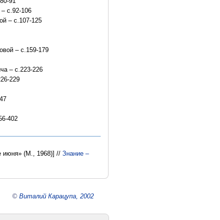
80-91
– с.92-106
ой – с.107-125
овой – с.159-179
ча – с.223-226
226-229
47
56-402
 июня» (М., 1968)] //
Знание –
©
Виталий Карацупа, 2002