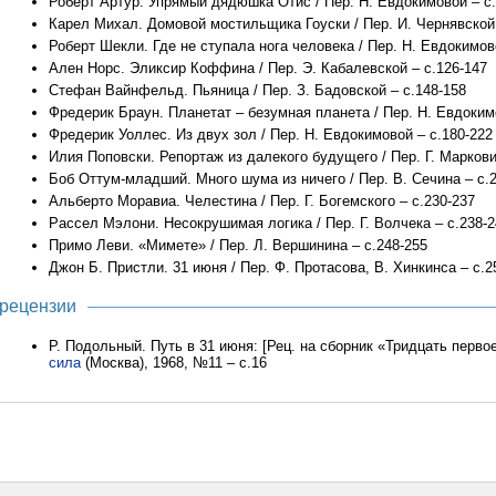
Роберт Артур. Упрямый дядюшка Отис / Пер. Н. Евдокимовой – с.
Карел Михал. Домовой мостильщика Гоуски / Пер. И. Чернявской 
Роберт Шекли. Где не ступала нога человека / Пер. Н. Евдокимов
Ален Норс. Эликсир Коффина / Пер. Э. Кабалевской – с.126-147
Стефан Вайнфельд. Пьяница / Пер. З. Бадовской – с.148-158
Фредерик Браун. Планетат – безумная планета / Пер. Н. Евдоким
Фредерик Уоллес. Из двух зол / Пер. Н. Евдокимовой – с.180-222
Илия Поповски. Репортаж из далекого будущего / Пер. Г. Маркови
Боб Оттум-младший. Много шума из ничего / Пер. В. Сечина – с.
Альберто Моравиа. Челестина / Пер. Г. Богемского – с.230-237
Рассел Мэлони. Несокрушимая логика / Пер. Г. Волчека – с.238-2
Примо Леви. «Мимете» / Пер. Л. Вершинина – с.248-255
Джон Б. Пристли. 31 июня / Пер. Ф. Протасова, В. Хинкинса – с.2
рецензии
Р. Подольный. Путь в 31 июня: [Рец. на сборник «Тридцать первое
сила
(Москва), 1968, №11 – с.16