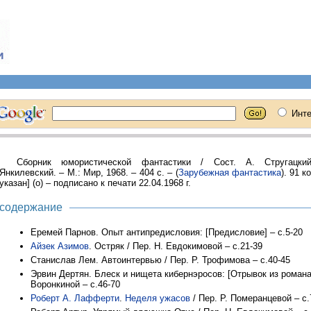
Сборник юмористической фантастики / Сост. А. Стругацки
Янкилевский. – М.: Мир, 1968. – 404 с. – (
Зарубежная фантастика
). 91 к
указан] (о) – подписано к печати 22.04.1968 г.
содержание
Еремей Парнов. Опыт антипредисловия: [Предисловие] – с.5-20
Айзек Азимов
. Остряк / Пер. Н. Евдокимовой – с.21-39
Станислав Лем. Автоинтервью / Пер. Р. Трофимова – с.40-45
Эрвин Дертян. Блеск и нищета кибернэросов: [Отрывок из романа]
Воронкиной – с.46-70
Роберт А. Лафферти
.
Неделя ужасов
/ Пер. Р. Померанцевой – с.