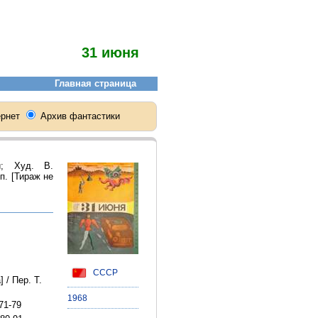
31 июня
й; Худ. В.
оп. [Тираж не
СССР
 / Пер. Т.
1968
71-79