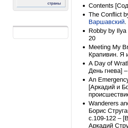
Contents [Сод
The Conflict b
Варшавский
.
Реклама
Robby by Ilya
20
Meeting My Br
Крапивин. Я и
A Day of Wra
День гнева] –
An Emergency 
[Аркадий и Б
происшествие
Wanderers and
Борис Струга
с.109-122 – [
Аркадий Стру