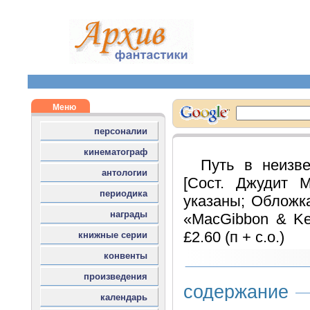
Путь в неизв
[Сост. Джудит Ме
указаны; Обложка
«MacGibbon & Kee
£2.60 (п + с.о.)
содержание