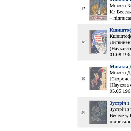
Микола Бі
17
К.: Веселк
– підписа
Кшиштоф
Кшиштоф Б
Литвиненк
18
(Наукова 
01.08.196
Микола 
Микола Да
[Скорочен
19
(Наукова 
05.05.196
Зустріч 
Зустріч з
20
Веселка, 1
підписано