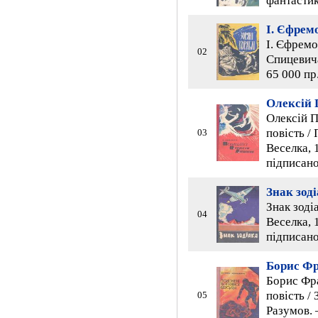
фантастик
І. Єфрем
І. Єфремов
02
Спицевича.
65 000 пр
Олексій
Олексій П
повість /
03
Веселка, 1
підписано
Знак зод
Знак зоді
04
Веселка, 1
підписано
Борис Фр
Борис Фра
повість /
05
Разумов. –