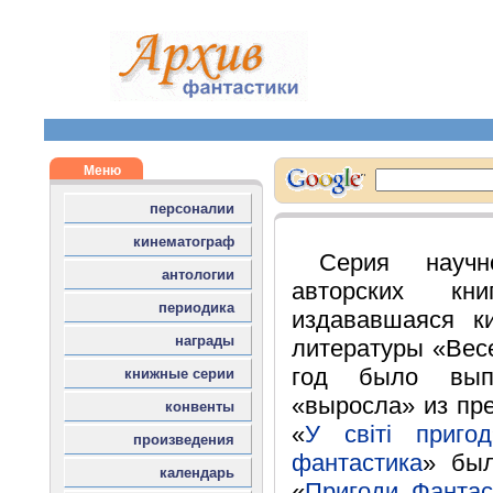
Серия научн
авторских кн
издававшаяся ки
литературы «Весе
год было вып
«выросла» из пр
«
У світі пригод
фантастика
» был
«
Пригоди. Фантас