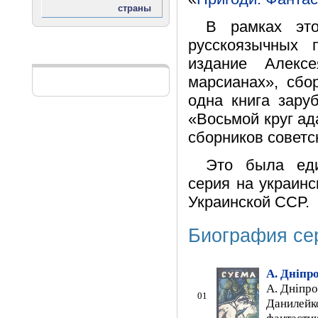
В рамках эт
русскоязычных п
Реклама
издание Алекс
марсианах», сбо
одна книга зару
«Восьмой круг ад
сборников советс
Это была еди
серия на украинс
Украинской ССР.
Биография се
А. Дніпр
А. Дніпро
01
Данилейко