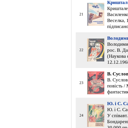
Криштале
Кришталев
Василенко
21
Веселка, 1
підписано
Володим
Володимир
рос. В. Д
22
(Наукова 
12.12.196
В. Сусло
В. Суслов
23
повість / 
фантастик
Ю. і С. 
Ю. і С. С
У співавт
24
Бондаренк
30 000 пр