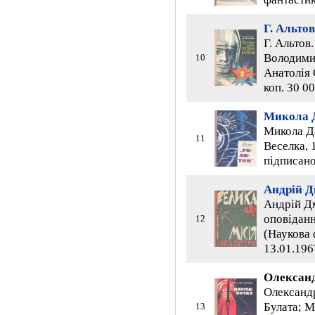
Г. Альтов
Г. Альтов
Володими
10
Анатолія С
коп. 30 0
Микола 
Микола Да
11
Веселка, 1
підписано
Андрій 
Андрій Дм
оповіданн
12
(Наукова 
13.01.196
Олександ
Олександр
Булата; М
13