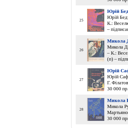
Юрій Бе
Юрій Бедз
25
К.: Веселк
– підписа
Микола 
Микола Да
26
– К.: Весе
(п) – під
Юрій Са
Юрій Сафр
27
Г. Філатов
30 000 пр
Микола 
Микола Ру
28
Мартьянов
30 000 пр