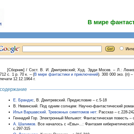
В мире фантас
[Сборник] / Сост. В. И. Дмитревский; Худ. Эдди Мосев. – Л.: Лениз
712 с. 1 р. 70 к. – (
В мире фантастики и приключений
). 300 000 экз. (п) 
печати 12.12.1964 г.
содержание
Е. Брандис
, В. Дмитревский. Предисловие – с.5-18
В. Невинский. Под одним солнцем: Научно-фантастический роман
Илья Варшавский
.
Тревожных симптомов нет
: Рассказ – с.228-24
Геннадий Гор. Электронный Мельмот: Фантастическая повесть – 
А. Шалимов
. Все началось с «Евы»...: Фантазия кибернетической
с.297-315