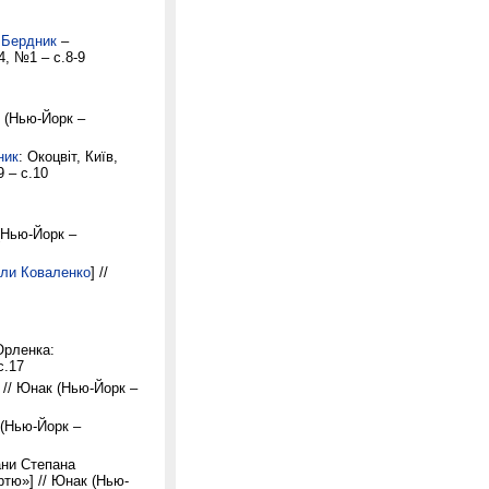
 Бердник
–
4, №1 – с.8-9
к (Нью-Йорк –
ник
: Окоцвіт, Київ,
9 – с.10
(Нью-Йорк –
ли Коваленко
] //
Орленка:
с.17
 // Юнак (Нью-Йорк –
 (Нью-Йорк –
ани Степана
тю»] // Юнак (Нью-