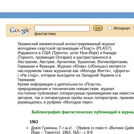
Украинский ежемесячный иллюстрированный журнал
молодежи скаутской организации «Пласт» (PLAST).
Издавался в США (Трентон, штат Нью-Йорк) и Канаде
(Торонто, провинция Онтарио) и распространялся в
Австралии, Австрии, Аргентине, Бразилии, Великобритании,
Германии и Франции. Журнал «Юнак» («Юноша») является
наследником таких журналов как «Молоде Життя», «Дорога»
і «На сліді», которые выходили на Западной Украине и в
Германии.
Кроме информации о деятельности «Пласта»,
природоведении и техническим новшествам, журнал
постоянно публиковал литературные произведения как извест
авторов, так и литературные пробы юных литераторов, произв
размещались в рубрике «Молодое перо».
Библиография фантастических публикаций в журнале
1963
Докія Гуменна. Г-г-а-х!..: [Уривок із повісті «Велике Цаб
Йорк – Торонто), 1963, №5 – с.8-9