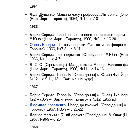
1964
Лідія Душенко. Машина часу професора Литвенка: [Опов
(Нью-Йорк – Торонто), 1964, №1 – с.7-8
1966
Борис Середа. Іван Гончар – оператор часового перемі
// Юнак (Нью-Йорк – Торонто), 1966, №6 – с.16-20
Олесь Бердник
. Потоплені роки: Фантастична феєрія /
Торонто), 1966, №7-8 – с.8-11
Борис Середа. Гості здалека: [Оповідання] // Юнак (Нью
1966, №11 – с.4-7
Л. С. О. (Сіроманець). Мандрівка на Місяць: Наукова фан
(Нью-Йорк – Торонто), 1966, №11 – с.14-16
Борис Середа. Терра IV: [Оповідання] // Юнак (Нью-Йорк
№12 – с.9-11, 18 – [Закінчення буде]
1967
Борис Середа. Терра IV: [Оповідання] // Юнак (Нью-Йорк
№2 – с.6-9 – [Закінчення, початок в №12, 1966 р.]
Людмила Коваленко
. Назад до вулика!: [Оповідання] /
Торонто), 1967, №8-9 – с.21-22
Лариса Мельник. 51-ий дракон: [Оповідання] // Юнак (Н
1967, №8-9 – с.25
1968