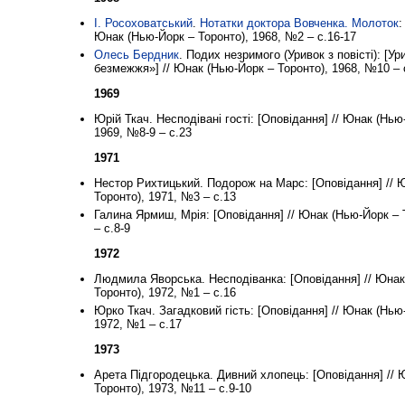
І. Росоховатський
.
Нотатки доктора Вовченка. Молоток
:
Юнак (Нью-Йорк – Торонто), 1968, №2 – с.16-17
Олесь Бердник
. Подих незримого (Уривок з повісті): [У
безмежжя»] // Юнак (Нью-Йорк – Торонто), 1968, №10 – 
1969
Юрій Ткач. Несподівані гості: [Оповідання] // Юнак (Нью
1969, №8-9 – с.23
1971
Нестор Рихтицький. Подорож на Марс: [Оповідання] // 
Торонто), 1971, №3 – с.13
Галина Ярмиш, Мрія: [Оповідання] // Юнак (Нью-Йорк – 
– с.8-9
1972
Людмила Яворська. Несподіванка: [Оповідання] // Юнак
Торонто), 1972, №1 – с.16
Юрко Ткач. Загадковий гість: [Оповідання] // Юнак (Нью
1972, №1 – с.17
1973
Арета Підгородецька. Дивний хлопець: [Оповідання] // 
Торонто), 1973, №11 – с.9-10