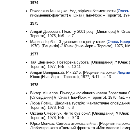
1974
Роксоляна Ільницька. Над обріями безмежности (
Олесь
письменник-фантаст) // Юнак (Нью-Йорк – Торонто), 197
1975
Андрій Дзерович. Пласт у 2001 році: [Мініатюра] // Юна
Торонто), 1975, №9 – с.7
Марина Горбач. З дивовижного світу казки (
Олесь Берд
1970): [Рецензія] // Юнак (Нью-Йорк – Торонто), 1975, №
1977
Тая Шевченко. Повторена субота: [Оповідання] // Юнак 
Торонто), 1977, №5 – с.10-11
Андрій Винницький. Рік 2245: [Рецензія на роман
Людми
Юнак (Нью-Йорк – Торонто), 1977, №11 – с.13
1978
Віктор Мішалов. Пригоди космічного козака Зореслава 
[Оповідання] // Юнак (Нью-Йорк – Торонто), 1978, №1 – 
Люба Лотиш. Щаслива зустріч: Фантастичне оповідання
Торонто), 1978, №3 – с.8
Оксана Смеречук. Чи то був сон?: [Оповідання] // Юнак
Торонто), 1978, №5 – с.9-10
Юрко Мончак. Світова атомова війна!: [Рецензія на ром
Любомирського «Таємний фронт» та «Між славою і смер