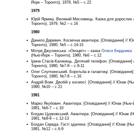
Йорк – Торонто), 1978, №5 – с.22
1979
Юрій Ярмиш. Великий Мисливець: Казка для дорослих /
Торонто), 1979, №2 – с.16
1980
Данило Даревич. Космічна авантюра: [Оповідання] // Ю
Торонто), 1980, №5 – с.14-15
Мотря Джулинська. «Окоцвіт» – казка
Олеся Бердника
:
(Нью-Йорк – Торонто), 1980, №6 – с.12
Ірина Стасів-Калинець. Дитячий телефон: [Оповідання] 
Торонто), 1980, №7-8 – с.8-11
Олег Слупчинський. Боротьба в галактиці: [Оповідання]
Торонто), 1980, №7-8 – с.16
Андрій Вовк. Двобій у космосі: [Оповідання] // Юнак (Нь
1980, №10 – с.21
1981
Марко Якубович. Авантюра: [Оповідання] // Юнак (Нью-Й
1981, №6-7 – с.10
Богдан Цурковський. Авантюра: [Оповідання] // Юнак (Н
1981, №8-9 – с.12-13
Богдан Середа. Гості здалека: [Оповідання] // Юнак (Нь
1981, №12 – с.6-9