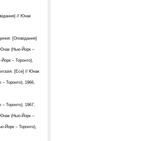
ідання] // Юнак
щення: [Оповідання]
/ Юнак (Нью-Йорк –
-Йорк – Торонто),
тазія: [Есе] // Юнак
 – Торонто), 1966,
 – Торонто), 1967,
/ Юнак (Нью-Йорк –
ью-Йорк – Торонто),