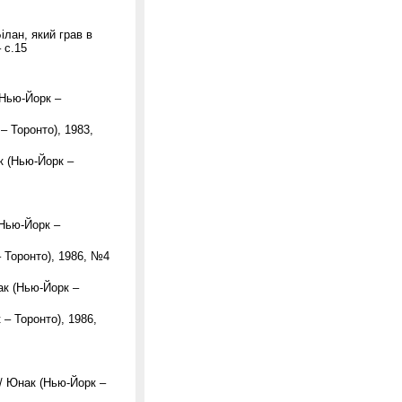
ілан, який грав в
 с.15
(Нью-Йорк –
– Торонто), 1983,
к (Нью-Йорк –
(Нью-Йорк –
– Торонто), 1986, №4
ак (Нью-Йорк –
 – Торонто), 1986,
// Юнак (Нью-Йорк –