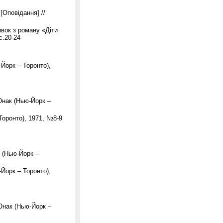
 [Оповідання] //
ривок з роману «Діти
с.20-24
-Йорк – Торонто),
Юнак (Нью-Йорк –
Торонто), 1971, №8-9
 (Нью-Йорк –
-Йорк – Торонто),
Юнак (Нью-Йорк –