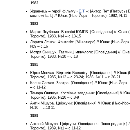
1982
Українець – герой фільму «
Е.Т.
»: [Актор Пет (Петрусь) Б
костюмі Е.Т.] // Юнак (Нью-Йорк – Торонто), 1982, №11 –
1983
Марко Якубович. В країні ЮМПЗ: [Оповідання] // Юнак 
Торонто), 1983, №4 – с.13-15
Лариса Лешок. Фантазія: [Мініатюра] // Юнак (Нью-Йорк 
№9 – с.16
Мотря Онищук. Таємниці минулого: [Оповідання] // Юна
Торонто), 1983, №10 – с.18
1985
Юрко Мончак. Відгомін Всесвіту: [Оповідання] // Юнак 
Торонто), 1985, №12 – с.23-24; 1986, №11 – с.20-21
Ксеня Савчак. Завтра: [Оповідання] // Юнак (Нью-Йорк 
– с.11-12
Тамара Онищук. Космічне завдання: [Оповідання] // Юн
Торонто), 1986, №10 – с.8-9
Антін Мішура. Цвіркуни: [Оповідання] // Юнак (Нью-Йорк
№10 – с.10-11
1989
Антоній Мішура. Цвіркуни: Оповідання: [Інша редакція] 
Торонто), 1989, №1 – с.11-12