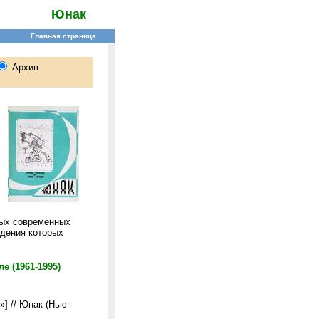
Юнак
ных современных
едения которых
 (1961-1995)
е»] // Юнак (Нью-