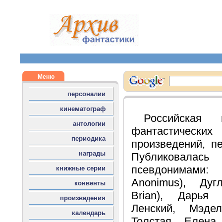
Российская 
фантастическ
произведений, п
Публиковалас
псевдонимами:
Anonimus), Дуг
Brian), Дарья
Ленский, Мэде
Толстая, Елена