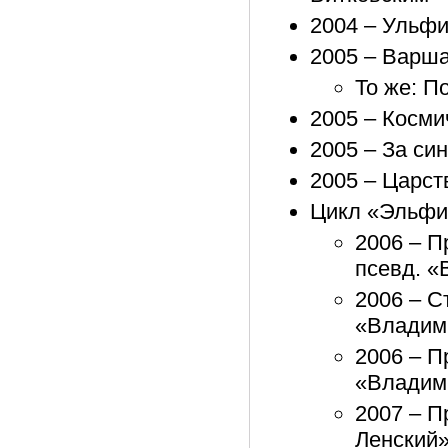
2004 – Ульф
2005 – Варш
То же: П
2005 – Косми
2005 – За си
2005 – Царст
Цикл «Эльфи
2006 – П
псевд. «
2006 – С
«Владим
2006 – П
«Владим
2007 – П
Ленский