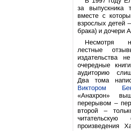
В 1997 году Е
за выпускника т
вместе с которы
взрослых детей –
брака) и дочери А
Несмотря н
лестные отзы
издательства н
очередные книги
аудиторию слиш
Два тома напис
Виктором Бен
«Анахрон» вы
перерывом – пер
второй – тольк
читательскую
произведения Х