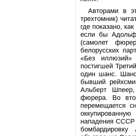
Авторами в э
трехтомник) чита
где показано, ка
если бы Адольф 
(самолет фюре
белорусских пар
«Без иллюзий» 
постигшей Трети
один шанс. Шанс
бывший рейхсмин
Альберт Шпеер,
фюрера. Во втор
перемещается сн
оккупированную
нападения СССР н
бомбардировку 