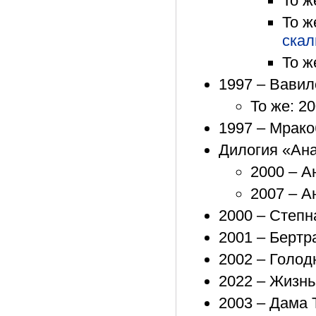
То ж
То ж
ска
То ж
1997 – Вавил
То же: 2
1997 – Мрако
Дилогия «Ан
2000 – А
2007 – А
2000 – Степн
2001 – Бертр
2002 – Голод
2022 – Жизнь
2003 – Дама 