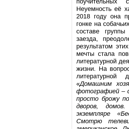
поучительных 
Неуемность её х
2018 году она п
гонке на собачьи
составе группы
заезда, преодо
результатом эти
мечты стала пов
литературной дея
жизни. На вопро
литературной 
«
Домашним хозя
фотографией – с
просто брожу п
дворов, домов
экземпляре «Бе
Смотрю телеви
американское. Л