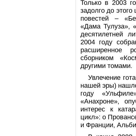
Только в 2003 г
задолго до этого
повестей – «Бе
«Дама Тулуза», 
десятилетней ли
2004 году собра
расширенное р
сборником «Кос
другими томами.
Увлечение гота
нашей эры) нашло
году «Ульфиле
«Анахроне», оп
интерес к катар
цикл»: о Прованс
и Франции, Альби