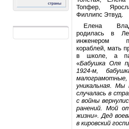
Топфер, Ярос
Филлипс Этвуд.
Реклама
Елена Влад
родилась в Ле
инженером п
кораблей, мать 
в школе, а п
«
Бабушка Оля п
1924-м, бабу
малограмотные,
уникальная. Мы 
случалась в стран
с войны вернулис
ранений. Мой от
жизни». Дед вое
в кировский госп