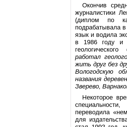
Окончив сред
журналистики Ле
(диплом по к
подрабатывала в 
язык и водила эк
в 1986 году и
геологического
работал геолог
жить друг без др
Вологодскую об
названия дереве
Зверево, Варнак
Некоторое вре
специальности
переводила «нем
для издательств
стал 1993 год, 