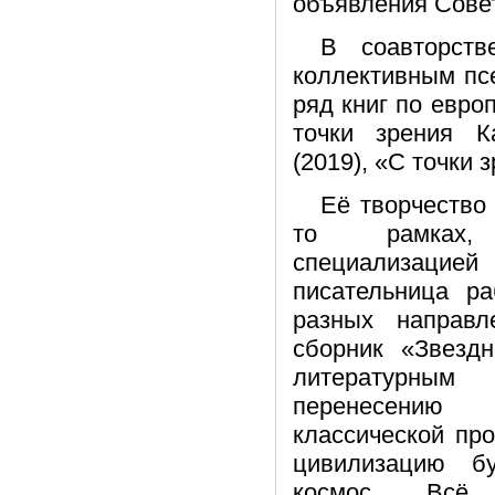
объявления Сове
В соавторст
коллективным пс
ряд книг по евро
точки зрения К
(2019), «С точки 
Её творчество 
то рамках,
специализаци
писательница р
разных направл
сборник «Звезд
литературным
перенесению
классической пр
цивилизацию бу
космос. Всё 