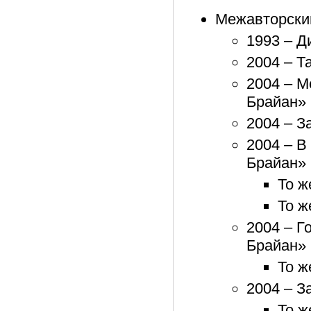
Межавторски
1993 – Д
2004 – Т
2004 – М
Брайан»
2004 – З
2004 – В
Брайан»
То ж
То ж
2004 – Г
Брайан»
То ж
2004 – З
То ж