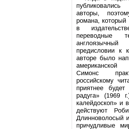
публиковалис
авторы, поэто
романа, который 
в издательст
переводные т
англоязычный
предисловии к 
авторе было на
американской
Симонс практ
российскому чит
приятнее буде
радуга» (1969 г
калейдоскоп» и в
действуют Роб
Длинноволосый и
причудливые ми