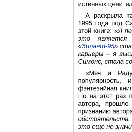
истинных ценител
А раскрыла т
1995 года под С
этой книге: «
Я пе
это является 
«
Зилант-95
» ст
карьеры – я выш
Симонс, стала со
«Меч и Раду
популярность,
фэнтезийная книг
Но на этот раз 
автора, прошло
признанию автора
обстоятельств. 
это еще не знач