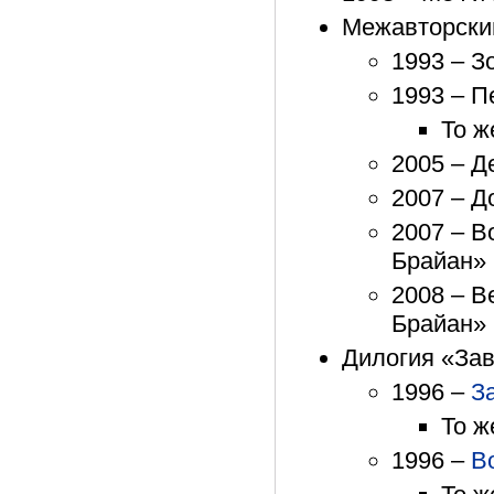
Межавторски
1993 – З
1993 – П
То ж
2005 – Д
2007 – Д
2007 – В
Брайан»
2008 – В
Брайан»
Дилогия «За
1996 –
З
То ж
1996 –
В