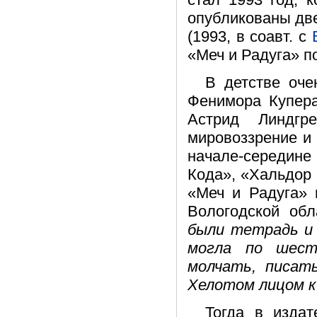
опубликованы две
(1993, в соавт. с
«Меч и Радуга» 
В детстве оче
Фенимора Купер
Астрид Линдгр
мировоззрение и 
начале-середине
Кода», «Хальдор 
«Меч и Радуга» 
Вологодской обл
были тетрадь и 
могла по шест
молчать, писат
Хелотом лицом к 
Тогда в издат