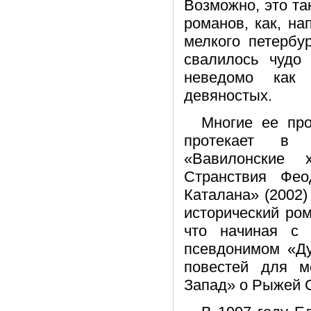
Возможно, это так
романов, как, на
мелкого петербу
свалилось чудо
неведомо как 
девяностых.
Многие ее про
протекает в н
«Вавилонские 
Странствия Фео
Каталана» (2002)
исторический ро
что начиная с 
псевдонимом «Ду
повестей для м
Запад» о Рыжей С