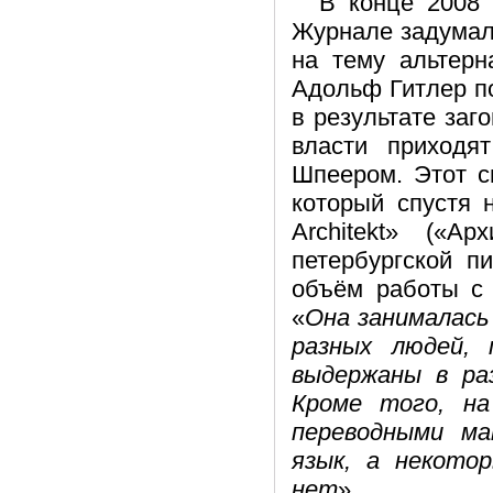
В конце 2008 
Журнале задумал
на тему альтерн
Адольф Гитлер по
в результате заг
власти приходя
Шпеером. Этот 
который спустя 
Architekt» («А
петербургской п
объём работы с 
«
Она занималась
разных людей,
выдержаны в ра
Кроме того, н
переводными ма
язык, а некото
нет
».