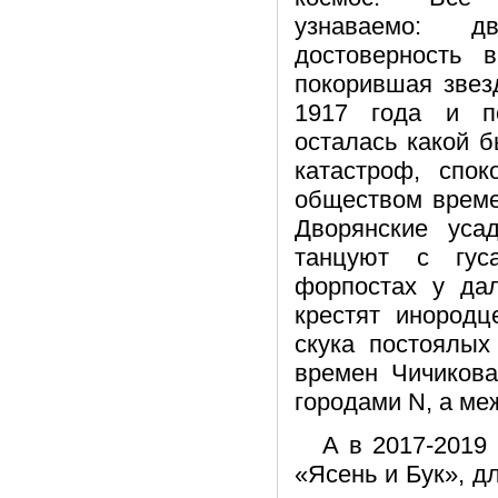
узнаваемо: д
достоверность 
покорившая звез
1917 года и п
осталась какой 
катастроф, спок
обществом време
Дворянские уса
танцуют с гус
форпостах у да
крестят инородц
скука постоялых
времен Чичикова
городами N, а ме
А в 2017-2019 
«Ясень и Бук», д