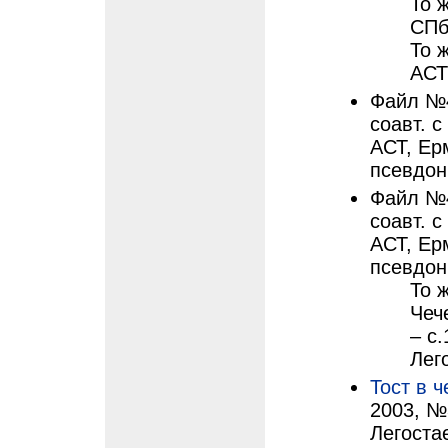
То ж
СПб.
То ж
АСТ;
Файл №4
соавт. 
АСТ, Ерм
псевдон
Файл №4
соавт. с
АСТ, Ерм
псевдон
То ж
Чеч
– с
Лег
Тост в 
2003, №
Легоста