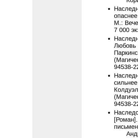
Кор
Наследн
опаснее
М.: Вече
7 000 эк
Наследн
Любовь 
Паркинсо
(Магичес
94538-2
Наследн
сильнее 
Колдуэлл
(Магичес
94538-2
Наследс
[Роман].
письмена
Анд