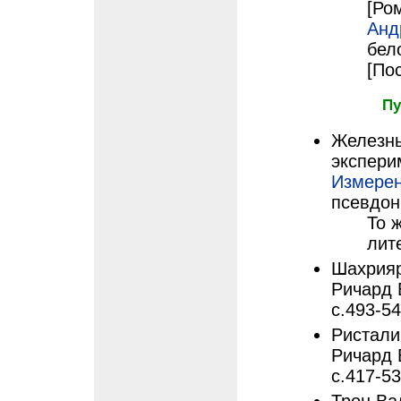
[Ром
Анд
бел
[По
Пу
Железн
экспери
Измере
псевдон
То 
лит
Шахриярс
Ричард 
с.493-5
Ристалищ
Ричард 
с.417-5