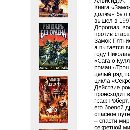
Алвисида».
Книга «Замок
должен был 
вышел в 1997
Дорогваз, в
против старш
Замок Пятнис
а пытается в
году Николае
«Сага о Кулл
роман «Трон 
целый ряд п
цикла «Секр
Действие ро
происходит 
граф Роберт,
его боевой д
опасное пут
– спасти мир
секретной ми