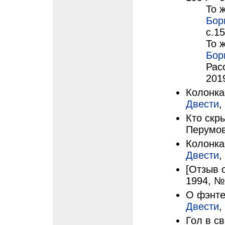
То 
Бор
с.1
То 
Бор
Рас
201
Колонка
Двести
,
Кто скр
Перумов
Колонка
Двести
,
[Отзыв 
1994, №
О фэнте
Двести
,
Гол в св