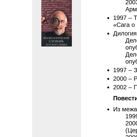
200
Арм
1997 – 
«Сага о
Дилогия
Дел
опу
Дел
опу
1997 – 
2000 – 
2002 – 
Повест
Из межа
199
200
(Це