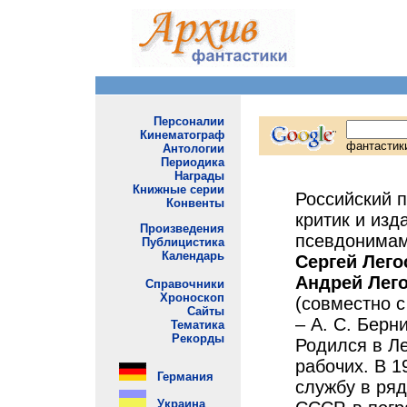
Российский п
критик и изд
псевдонима
Сергей Лего
Андрей Лег
(совместно 
– А. С. Берн
Родился в Л
рабочих. В 1
службу в ря