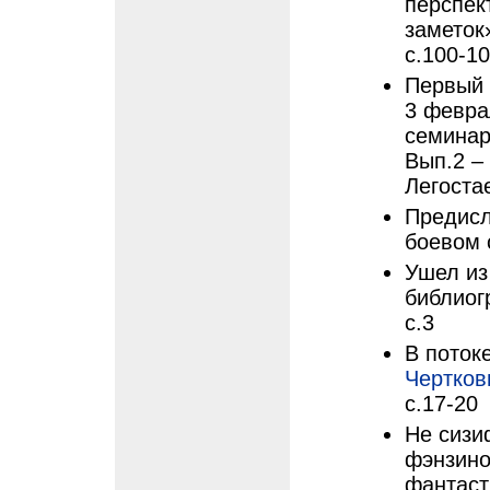
перспек
заметок
с.100-1
Первый 
3 февра
семинар
Вып.2 –
Легоста
Предисл
боевом 
Ушел из
библиог
с.3
В поток
Чертко
с.17-20
Не сизи
фэнзино
фантаст