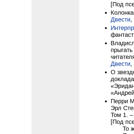
[Под пс
Колонка
Двести
,
Интерпр
фантаст
Владисл
прыгать
читател
Двести
,
О звездо
доклада
«Эридан
«Андрей
Перри М
Эрл Сте
Том 1. –
[Под пс
То 