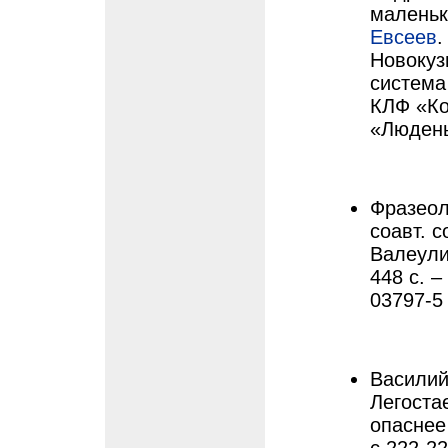
маленьк
Евсеев
.
Новокуз
система
КЛФ «Ко
«Людены
Фразеол
соавт. 
Валеули
448 с. –
03797-5
Василий
Легоста
опаснее 