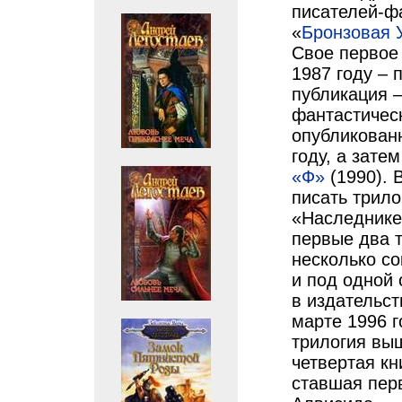
писателей-ф
«
Бронзовая 
Свое первое
1987 году – 
публикация –
фантастичес
опубликован
году, а зате
«Ф»
(1990).
В
писать трило
«Наследнике
первые два т
несколько с
и под одной
в издательст
марте 1996 г
трилогия выш
четвертая кн
ставшая пер