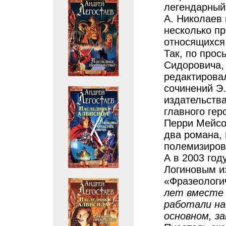
легендарный
А. Николаев 
несколько пр
относящихся 
Так, по прос
Сидоровича,
редактирова
сочинений Э.
издательств
главного гер
Перри Мейсон
два романа, 
полемизиров
А в 2003 год
Логиновым и
«Фразеологич
лет вместе
работали на
основном, з