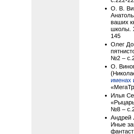
с.222-2
О. В. В
Анатоль
ваших к
школы. X
145
Олег До
пятнисто
№2 – с.
О. Вино
(Николае
именах 
«МегаТр
Илья Се
«Рыцарь 
№8 – с.
Андрей 
Иные за
фантаст