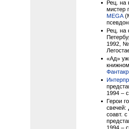
Рец. на
мистер 
MEGA
(М
псевдон
Рец. на 
Петербур
1992, №
Легоста
«Ад» уж
книжном
Фантак
Интерпр
предста
1994 – с
Герои г
свечей:
соавт. с
предста
1994 – с