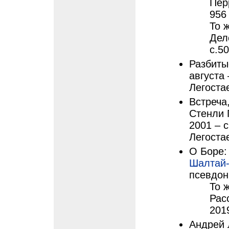
Пер
956
То 
Дел
с.5
Разбиты
августа
Легоста
Встреча
Стенли 
2001 – 
Легоста
О Боре:
Шалтай
псевдон
То 
Рас
201
Андрей 