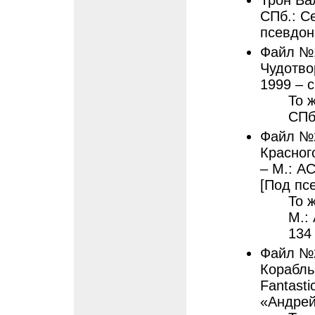
Трон Вал
СПб.: С
псевдон
Файл №1
Чудотвор
1999 – с
То ж
СПб.
Файл №2
Красног
– М.: АС
[Под пс
То 
М.: 
134
Файл №2
Корабль-
Fantast
«Андрей