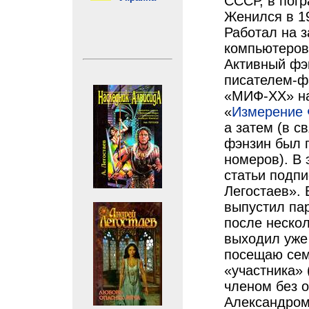
СССР, в погр
Женился в 19
Работал на з
компьютеров,
Активный фэ
писателем-ф
«МИФ-XX» на
«
Измерение
а затем (в с
фэнзин был 
номеров). В 
статьи подп
Легостаев». 
выпустил па
после неско
выходил уже
посещаю семи
«участника» 
членом без о
Александром