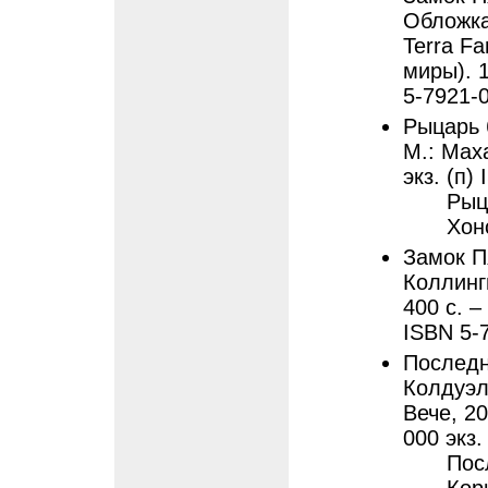
Обложка 
Terra Fa
миры). 1
5-7921-
Рыцарь 
М.: Маха
экз. (п)
Рыц
Хон
Замок П
Коллингв
400 с. –
ISBN 5-
Последн
Колдуэл
Вече, 20
000 экз.
Пос