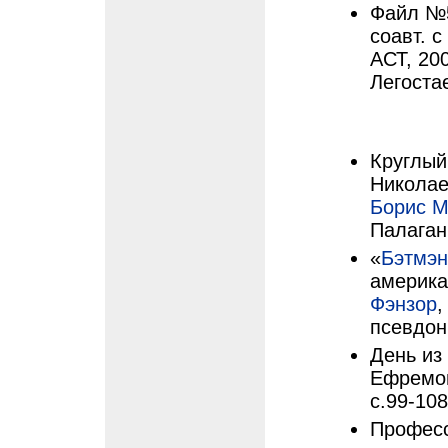
Файл №5
соавт. с
АСТ, 20
Легоста
Круглый
Николае
Борис 
Палаган
«
Бэтмэн
америка
Фэнзор
,
псевдон
День из
Ефремов
с.99-108
Професс