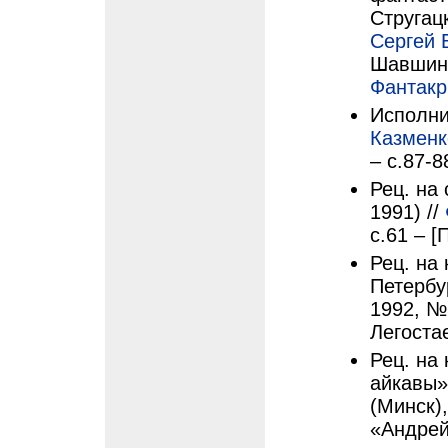
Стругац
Сергей 
Шавшин;
Фантак
Исполни
Казменк
– с.87-8
Рец. на 
1991) //
с.61 – 
Рец. на
Петербур
1992, №
Легоста
Рец. на
айкавы»
(Минск)
«Андрей