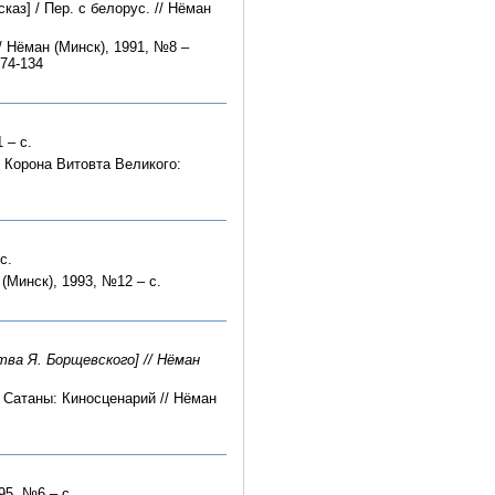
аз] / Пер. с белорус. // Нёман
/ Нёман (Минск), 1991, №8 –
.74-134
 – с.
Корона Витовта Великого:
с.
(Минск), 1993, №12 – с.
тва Я. Борщевского] // Нёман
 Сатаны: Киносценарий // Нёман
95, №6 – с.