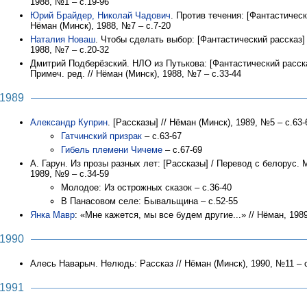
1988, №1 – с.19-96
Юрий Брайдер, Николай Чадович
. Против течения: [Фантастически
Нёман (Минск), 1988, №7 – с.7-20
Наталия Новаш
. Чтобы сделать выбор: [Фантастический рассказ] 
1988, №7 – с.20-32
Дмитрий Подберёзский. НЛО из Путькова: [Фантастический расска
Примеч. ред. // Нёман (Минск), 1988, №7 – с.33-44
1989
Александр Куприн
. [Рассказы] // Нёман (Минск), 1989, №5 – с.63-
Гатчинский призрак
– с.63-67
Гибель племени Чичеме
– с.67-69
А. Гарун. Из прозы разных лет: [Рассказы] / Перевод с белорус. 
1989, №9 – с.34-59
Молодое: Из острожных сказок – с.36-40
В Панасовом селе: Бывальщина – с.52-55
Янка Мавр
: «Мне кажется, мы все будем другие...» // Нёман, 198
1990
Алесь Наварыч. Нелюдь: Рассказ // Нёман (Минск), 1990, №11 – 
1991