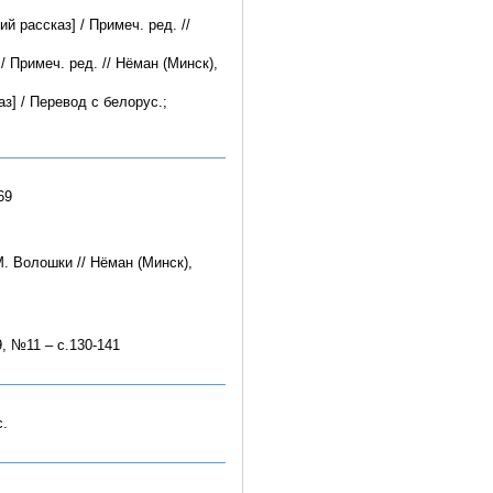
й рассказ] / Примеч. ред. //
/ Примеч. ред. // Нёман (Минск),
з] / Перевод с белорус.;
69
М. Волошки // Нёман (Минск),
9, №11 – с.130-141
с.