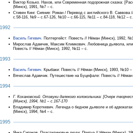
Виктор Козько. Нахов, или Современная подорожная сказка: [Расск
(Минск), 1991, №7 – с.
Стивен Кинг. Сияние: Роман / Перевод с английского В. Саввова /
с.58-116, №9 – с.67-126, №10 – с.66-115, №11 – с.84-118, №12 – с
1992
Василь Гигевич
. Полтергейст: Повесть // Нёман (Минск), 1992, №1
Мирослав Адамчик, Максим Климкович. Любовница дьявола, или 
Повесть // Нёман (Минск), 1992, №11 – с.
1993
Василь Гигевич
. Крыбаки: Повесть // Нёман (Минск), 1993, №10 – 
Вячеслав Адамчик. Путешествие на Буцефале: Повесть // Нёман 
1994
Г. Кохановский. Отзвуки далекого колокольчика: [Очерк творчес
(Минск), 1994, №1 – с.167-170
Владимир Короткевич. Легенда о бедном дьяволе и об адвокатах
(Минск), 1994, №4 – с.
1995
Янка Сипаков. Пластилиновые люди: Притча // Нёман (Минск), 19