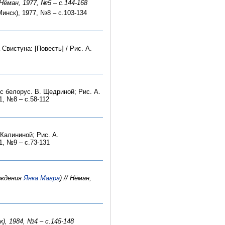
/ Нёман, 1977, №5 – с.144-168
Минск), 1977, №8 – с.103-134
Свистуна: [Повесть] / Рис. А.
с белорус. В. Щедриной; Рис. А.
1, №8 – с.58-112
 Калининой; Рис. А.
1, №9 – с.73-131
ождения
Янка Мавра
) // Нёман,
к), 1984, №4 – с.145-148