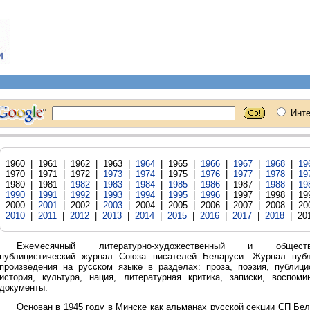
1960 | 1961 | 1962 | 1963 |
1964
| 1965 |
1966
|
1967
|
1968
|
19
1970 | 1971 | 1972 |
1973
|
1974
| 1975 |
1976
|
1977
|
1978
|
19
1980 | 1981 |
1982
|
1983
|
1984
|
1985
|
1986
| 1987 |
1988
|
19
1990
|
1991
|
1992
|
1993
|
1994
|
1995
|
1996
| 1997 | 1998 | 1
2000 |
2001
| 2002 |
2003
| 2004 | 2005 | 2006 | 2007 | 2008 | 2
2010
|
2011
|
2012
|
2013
|
2014
|
2015
|
2016
|
2017
|
2018
| 20
Ежемесячный литературно-художественный и обществ
публицистический журнал Союза писателей Беларуси. Журнал публ
произведения на русском языке в разделах: проза, поэзия, публици
история, культура, нация, литературная критика, записки, воспоми
документы.
Основан в 1945 году в Минске как альманах русской секции СП Бе