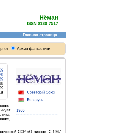
Нёман
ISSN 0130-7517
69
79
89
999
009
Советский Союз
19
Беларусь
енно-
икует
1960
стика,
нания,
лорусской ССР «Отчизна». С 1947