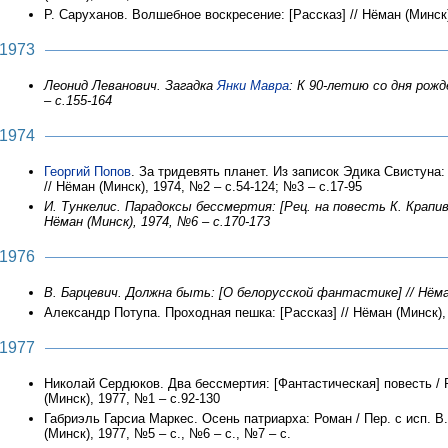
Р. Саруханов. Волшебное воскресение: [Рассказ] // Нёман (Минск)
1973
Леонид Леванович. Загадка
Янки Мавра
: К 90-летию со дня рожд
– с.155-164
1974
Георгий Попов
. За тридевять планет. Из записок Эдика Свистуна:
// Нёман (Минск), 1974, №2 – с.54-124; №3 – с.17-95
И. Тункелис. Парадоксы бессмертия: [Рец. на повесть К. Крапи
Нёман (Минск), 1974, №6 – с.170-173
1976
В. Барцевич. Должна быть: [О белорусской фантастике] // Нёман
Александр Потупа. Проходная пешка: [Рассказ] // Нёман (Минск),
1977
Николай Сердюков. Два бессмертия: [Фантастическая] повесть / Р
(Минск), 1977, №1 – с.92-130
Габриэль Гарсиа Маркес. Осень патриарха: Роман / Пер. с исп. В
(Минск), 1977, №5 – с., №6 – с., №7 – с.