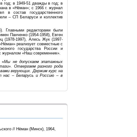
в год; в 1949-51 дважды в год; в
вана в «Нёман»; с 1966 г. журнал
л в состав государственного
тели – СП Беларуси и коллектив
4). Главными редакторами были
имен Панченко (1954-1958), Евген
ц (1978-1997), Алесь Жук (1997-
. «Нёман» реализует совместные с
оюзного государства России и
 с журналом «Наш современник».
 «
Мы не допускаем эпатажных
ази». Отвергаем разного рода
твами верующих. Держим курс на
 нас – Беларусь и Россию – в
ского // Нёман (Минск), 1964,