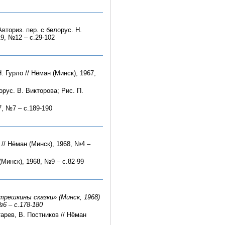
вториз. пер. с белорус. Н.
19, №12 – с.29-102
 Гурло // Нёман (Минск), 1967,
орус. В. Викторова; Рис. П.
7, №7 – с.189-190
 // Нёман (Минск), 1968, №4 –
Минск), 1968, №9 – с.82-99
атрешкины сказки» (Минск, 1968)
№6 – с.178-180
тарев, В. Постников // Нёман