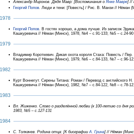
Александр Миронов. Дядя Мавр: [Воспоминания о
Янке Мавре
] /
Георгий Попов
. Люди и тени: [Повесть] / Рис. В. Манзи // Нёман (
1978
Георгий Попов
. В гостях хорошо, а дома лучше. Из записок Эдика 
Кашкуревича // Нёман (Минск), 1978, №4 – с.91-133; №5 – с.24-90
1979
Владимир Короткевич. Дикая охота короля Стаха: Повесть / Пер. 
Кашкуревича // Нёман (Минск), 1979, №6 – с.84-133, №7 – с.96-12
1982
Курт Воннегут. Сирены Титана: Роман / Перевод с английского Н.
Кашкуревича // Нёман (Минск), 1982, №7 – с.84-122, №8 – с.78-12
1983
Вл. Жиженко. Слово о разделённой любви (к 100-летию со дня р
1983, №5 – с.127-131
1984
С. Толкачев. Родина отца: [К биографии
А. Грина
] // Нёман (Минс