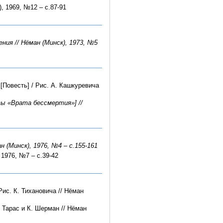
, 1969, №12 – с.87-91
ения // Нёман (Минск), 1973, №5
 [Повесть] / Рис. А. Кашкуревича
вы «Врата бессмертия»] //
 (Минск), 1976, №4 – с.155-161
 1976, №7 – с.39-42
ис. К. Тихановича // Нёман
. Тарас и К. Шерман // Нёман