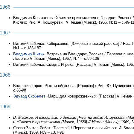
1966
Владимир Короткевич. Христос приземлился в Городне: Роман / А
Кислик; Рис. А. Кошкуревич // Нёман (Минск), 1966, №11 – с.49-1
1967
Виталий Габелко. Киберженец: [Юмористический рассказ] / Рис. Н.
№1 – с.186-187
Владимир Шитик
. Встреча на Больдаре: Рассказ / Перевод с бел
Лысенко // Нёман (Минск), 1967, №4 – с.99-106
Виталий Габелко. Смерть Игрека: [Рассказ] // Нёман (Минск), 196
1968
Валентин Тарас. Рыжая обезьяна: [Рассказ] / Рис. Ю. Пучинского
с.85-98
Эдуард Скобелев
. Марш для новорождённых: [Рассказ] // Нёман (
1969
В. Машков. И взрослым, и детям: [Рец. на книги И. Бурсова «М
и «Сказка с присказками» (Минск, 1968)] // Нёман (Минск), 1969, 
Сюзан Зонтаг. Робот: [Рассказ] / Перевели с английского И. Золо
(Минск), 1969, №9 – с.87-91