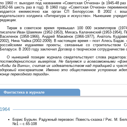
по 1960 гг. выходил под названием «Советская Отчизна» (в 1945-48 раз 
1952-66 шесть раз в год). В 1960 году «Советская Отчизна» переимено
издается ежемесячно как орган СП Белоруссии. В 2002 г. воше
издательского холдинга «Литература и искусство». Нынешние учреди
редакции.
Тираж в советское время превышал 100 000 экземпляров (197
писатели Иван Шамякин (1952-1953), Михась Калачинский (1953-1954), П
Василенок (1958-1966), Андрей Макаёнок (1966-1977), Анатоль Кудраве
2002), Нина Чайка (2002-2009). В настоящее время – поэт Алесь Бадак
российскими изданиями проекты, связанные со строительством С
Беларуси. В 2003 году заключил Договор о творческом сотрудничестве
О нынешней позиции журнала свидетельствуют слова редактора:
постмодернистских вывертов. Не балуемся и всевозможными «фэнт
«Коды да Винчи», считая их издевательством над традицией и чувс
здоровый консерватизм. Именно это общественное устроение ждет
конце переходного периода
».
Фантастика в журнале
1964
Борис Бурьян. Радужный перезвон: Повесть-сказка / Рис. М. Бель
№1 – с.65-108