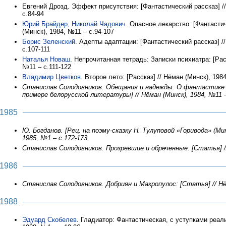
Евгений Дрозд. Эффект присутствия: [Фантастический рассказ] //
с.84-94
Юрий Брайдер, Николай Чадович
. Опасное лекарство: [Фантастич
(Минск), 1984, №11 – с.94-107
Борис Зеленский
. Адепты адаптации: [Фантастический рассказ] /
с.107-111
Наталья Новаш
. Непрочитанная тетрадь: Записки психиатра: [Расс
№11 – с.111-122
Владимир Цветков
. Второе лето: [Рассказ] // Нёман (Минск), 198
Станислав Солодовников. Обещания и надежды: О фантастике 
примере белорусской литературы] // Нёман (Минск), 1984, №11 –
1985
Ю. Богданов. [Рец. на поэму-сказку Н. Тулуповой «Горивода» (Минс
1985, №1 – с.172-173
Станислав Солодовников. Прозревшие и обреченные: [Статья] //
1986
Станислав Солодовников. Добриян и Макропулос: [Статья] // Нём
1988
Эдуард Скобелев
. Гладиатор: Фантастическая, с уступками реали