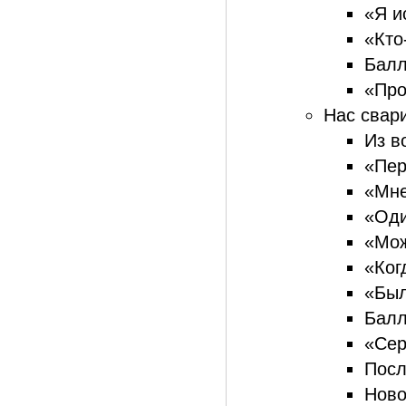
«Я ис
«Кто
Балл
«Про
Нас свари
Из в
«Пер
«Мне
«Оди
«Мож
«Ког
«Был
Балл
«Сер
Посл
Ново