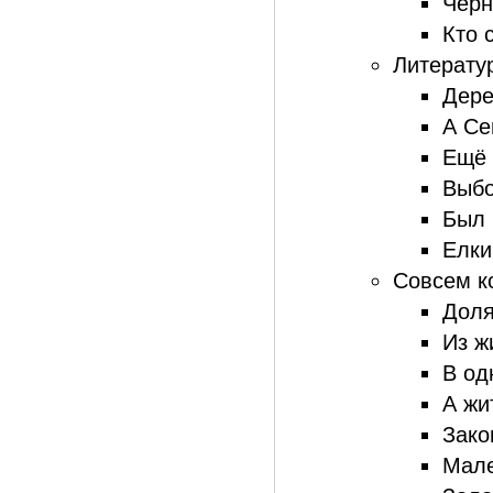
Черн
Кто 
Литератур
Дере
А Се
Ещё 
Выбо
Был 
Елки
Совсем к
Доля
Из ж
В од
А жи
Зако
Мале