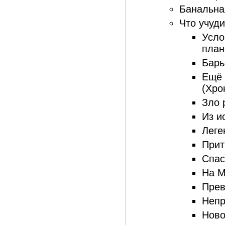
Банальная
Что учуд
Усло
план
Барь
Ещё 
(Хро
Зло 
Из и
Леге
Прит
Спас
На М
Прев
Непр
Ново