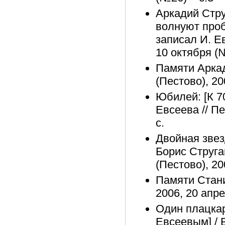
Аркадий Стру
волнуют про
записал И. Ев
10 октября (№
Памяти Аркад
(Пестово), 20
Юбилей: [К 7
Евсеева // Пе
с.
Двойная звез
Борис Струга
(Пестово), 20
Памяти Стани
2006, 20 апре
Один плацкар
Евсеевым] / 