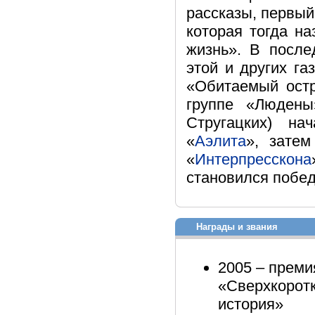
рассказы, первый
которая тогда н
жизнь». В после
этой и других г
«Обитаемый остр
группе «Людены
Стругацких) н
«
Аэлита
», затем
«
Интерпресскона
становился победи
Награды и звания
2005 – преми
«Сверхкоротк
история»