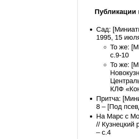
Публикации 
Сад: [Миниат
1995, 15 июля
То же: [М
с.9-10
То же: [
Новокузн
Централь
КЛФ «Кон
Притча: [Миниа
8 – [Под псе
На Марс с Мо
// Кузнецкий 
– с.4