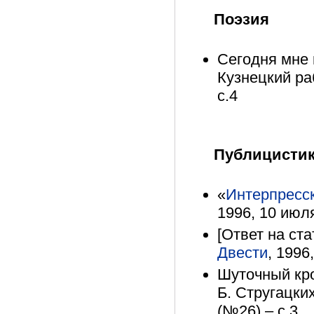
Поэзия
Сегодня мне 
Кузнецкий ра
с.4
Публицисти
«
Интерпресс
1996, 10 июля
[Ответ на ста
Двести
, 1996
Шуточный кро
Б. Стругацких
(№26) – с.3