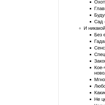
Охот
Глав
Буду
Сад 
И никако
Без 
Гада
Сенс
Спец
Зако
Кое-
ново
Мгно
Любо
Каки
Не ц