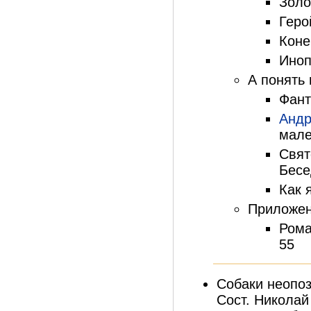
Золо
Геро
Коне
Иноп
А понять
Фант
Андр
мале
Свят
Бесе
Как 
Приложе
Рома
55
Собаки неопоз
Сост. Николай