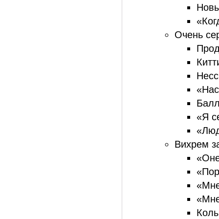
Новы
«Ког
Очень сер
Прод
Китт
Несс
«Нас
Балл
«Я с
«Люд
Вихрем за
«Оне
«Пор
«Мне
«Мне 
Колы