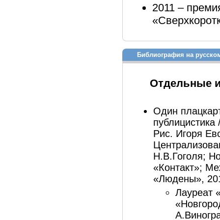
2011 – преми
«Сверхкоротк
Библиография на русско
Отдельные 
Один плацкар
публицистика 
Рис. Игоря Ев
Централизова
Н.В.Гоголя; Н
«Контакт»; Ме
«Людены», 2012
Лауреат 
«Новгоро
А.Виногра