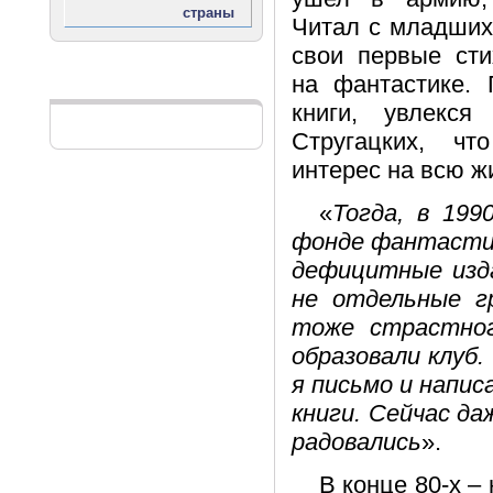
Читал с младших
свои первые сти
на фантастике. 
Реклама
книги, увлекся
Стругацких, ч
интерес на всю ж
«
Тогда, в 1990
фонде фантастик
дефицитные изда
не отдельные г
тоже страстно
образовали клуб.
я письмо и напис
книги. Сейчас д
радовались
».
В конце 80-х –