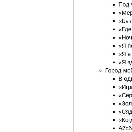
Под 
«Мер
«Был
«Где
«Ноч
«Я п
«Я в
«Я з
Город мой
В од
«Игр
«Сер
«Зол
«Сяд
«Ког
Айсб