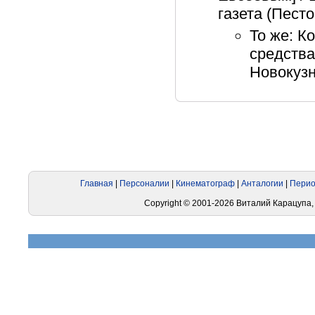
газета (Песто
То же: К
средства
Новокузн