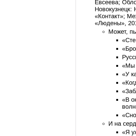
Евсеева; Обло
Новокузнецк: 
«Контакт»; Ме
«Людены», 2012
Может, пь
«Сте
«Бро
Русс
«Мы 
«У к
«Ког
«Заб
«В о
волн
«Сно
И на серд
«Я у