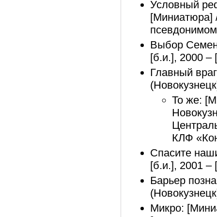
Условный реф
[Миниатюра] //
псевдонимом
Выбор Семена
[б.и.], 2000
Главный враг
(Новокузнецк)
То же: [
Новокузн
Централь
КЛФ «Кон
Спасите наши
[б.и.], 2001
Барьер позна
(Новокузнецк)
Микро: [Миниа