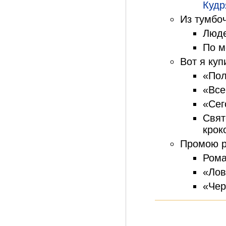
Кудр
Из тумбо
Люде
По м
Вот я куп
«Пол
«Все
«Сег
Свят
крок
Промою р
Рома
«Лов
«Чер