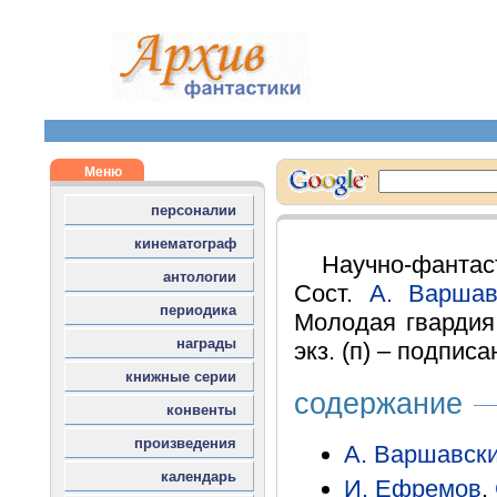
Научно-фантас
Сост.
А. Варшав
Молодая гвардия, 
экз. (п) – подписа
содержание
А. Варшавск
И. Ефремов
.