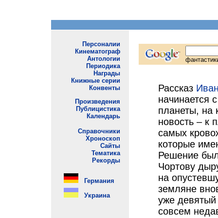
Рассказ
Иван
начинается с
планеты, на
новость – к 
самых крово
которые име
Решение был
Чортову дыр
на опустевш
земляне внов
уже девятый 
совсем неда