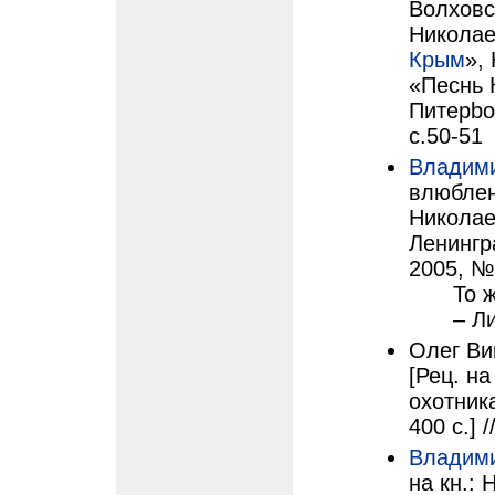
Волховс
Николае
Крым
»,
«Песнь 
Питерbo
с.50-51
Владим
влюблен
Николае
Ленингра
2005, №
То 
– Ли
Олег Ви
[Рец. на
охотника
400 с.] /
Владим
на кн.: 