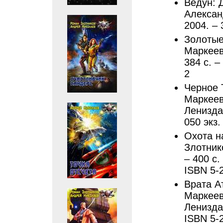
Ведун: 
Алексан
2004. – 
Золотые
Маркеев
384 с. –
2
Черное 
Маркеев
Лениздат
050 экз.
Охота н
Злотник
– 400 с.
ISBN 5-
Врата А
Маркеев
Лениздат
ISBN 5-