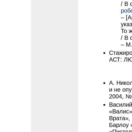
/ В
роб
– [
ука
То 
/ В
– М
Стажиров
АСТ: ЛЮ
А. Нико
и не оп
2004, №
Василий
«Валис»
Врата»,
Барлоу 
«Пистол