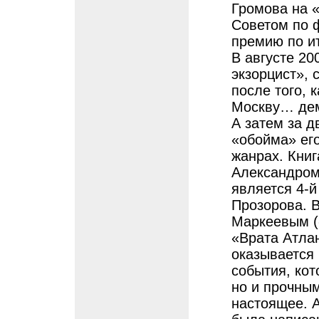
Громова на 
Советом по 
премию по ит
В августе 20
экзорцист», 
после того, 
Москву… де
А затем за 
«обойма» ег
жанрах. Книг
Александром
является 4-й
Прозорова. В
Маркеевым (
«Врата Атла
оказывается
события, кот
но и прочны
настоящее. 