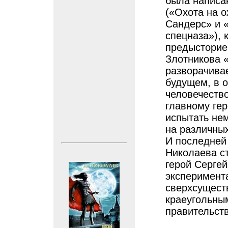
была написа
(«Охота на о
Сандерс» и 
спецназа»), 
предысторие
Злотникова 
разворачива
будущем, в 
человечество
главному ге
испытать не
на различны
И последней
Николаева ст
герой Серге
эксперимент
сверхсущест
краеугольны
правительст