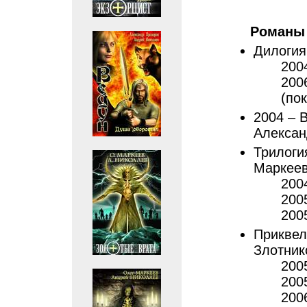
Романы
Дилогия
200
200
(по
2004 – В
Алекса
Трилоги
Маркее
200
200
200
Приквел
Злотни
200
200
200