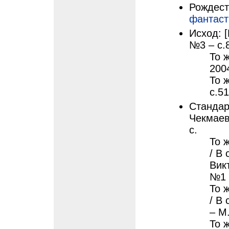
Рождеств
фантаст
Исход: [
№3 – с.
То ж
200
То 
с.5
Стандарт
Чекмаев
с.
То 
/ В
Вик
№1 
То 
/ В
– М
То 