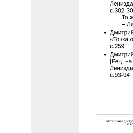
Лениздат
с.302-3
То 
– Ли
Дмитрий
«Точка о
с.259
Дмитрий
[Рец. на
Лениздат
с.93-94