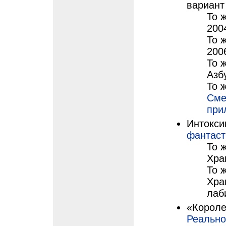
вариант
То ж
200
То ж
200
То ж
Азб
То ж
Сме
при
Интоксик
фантаст
То 
Хра
То 
Хра
лаб
«Короле
Реально