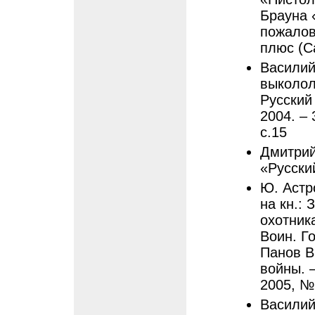
Брауна 
пожалов
плюс (С
Василий
выколола
Русский 
2004. – 
с.15
Дмитрий
«Русский
Ю. Астр
на кн.: 
охотника
Воин. Го
Панов В
войны. –
2005, №
Василий