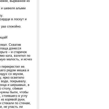
вежее, вырванное из
м и шевеля алыми
ку.
сердце в лоскут и
 раз спокойно.
ощай!
думал. Схватив
 плаща донесся
рьге – и старичок
мо ката, взлетел по
мую малость, и исчез
 перекрестил ее.
вшего рядом мешка и
здух со звуком,
у, ярко осветило
 воде, покрывалу.
конца и шершавых, в
 столу, сбивая
 нужны были, чтобы
, стоявшего в углу
 из корявой руки,
и стекали по стенам,
и, не упасть ли