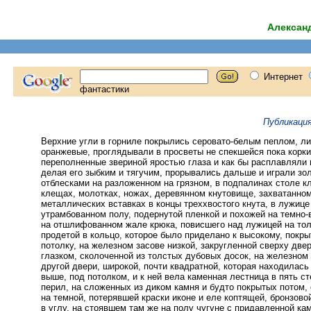
Алексан
Публикаци
Верхние угли в горниле покрылись серовато-белым пеплом, ли
оранжевые, проглядывали в просветы не спекшейся пока корки
переполненные звериной яростью глаза и как бы расплавляли 
делая его зыбким и тягучим, прорывались дальше и играли зо
отблесками на разложенном на грязном, в подпалинах столе к
клещах, молотках, ножах, деревянном кнутовище, захватанном
металлических вставках в концы треххвостого кнута, в лужице
утрамбованном полу, подернутой пленкой и похожей на темно-
на отшлифованном жале крюка, повисшего над лужицей на тол
продетой в кольцо, которое было приделано к высокому, покр
потолку, на железном засове низкой, закругленной сверху две
глазком, сколоченной из толстых дубовых досок, на железном 
другой двери, широкой, почти квадратной, которая находилась
выше, под потолком, и к ней вела каменная лестница в пять ст
перил, на сложенных из диком камня и будто покрытых потом,
на темной, потерявшей краски иконе и еле коптящей, бронзов
в углу, на стоявшем там же на полу чугуне с придавленной ка