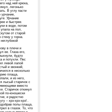
его над ней крюка,
лянул, легонько
ать. В углу пасти
 урчание,
уге. Урчание
рее и быстрее.
уки в воде, потом
 упала на пол,
скутом от старой
 стену у горна.
 неглубокой
ову в плечи и
л ее. Глаза его,
пыхнули, будто
а и потухли. Пес
тил левой лапой
стый и звонкий,
личился в несколько
ерию плаща,
пали, и из него,
ся лысый старичок с
, имеющими вместо
хе. Старичок откинул
кой по-юношески
гне, и радостно
у – хрз-хрз-хрз!..
подобрав полы плаща,
ел в глазок. То, что
кие седые пряди и