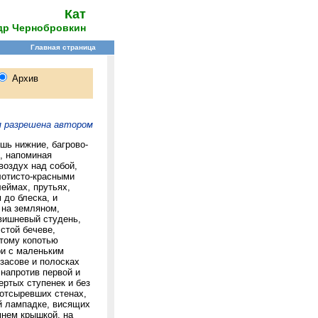
Кат
др Чернобровкин
я разрешена автором
шь нижние, багрово-
, напоминая
воздух над собой,
лотисто-красными
леймах, прутьях,
 до блеска, и
 на земляном,
вишневый студень,
стой бечеве,
ытому копотью
ри с маленьким
засове и полосках
 напротив первой и
ертых ступенек и без
 отсыревших стенах,
ой лампадке, висящих
мнем крышкой, на