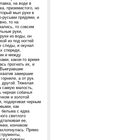
лавка, на воде в
ка, приземистого, но
оторый мыл руки в
о-русыми прядями, и
но, то на
вались, то совсем
льные руки,
руки из воды, он
кой из под ногтей
е следы, и окунал
ах спереди,
ми и между
ами, какое-то время
сь прогнать их, и
. Выигравшие
бхватив замершие
горниле, а от рук.
, другой. Тяжелая
на самую малость,
ь черная собачья
чком и золотой
я, подергивая черным
выми, как
в бельма с едва
ного светлого
дталкивая ее,
инки, кончиком
захлопнулась. Прямо
струменты,
лся у лужицы.