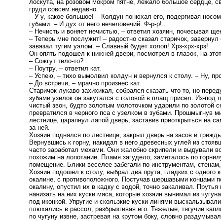
лоскута, на розовом мокром пятне, лежало большое сердце, с
груди совсем недавно.
– У-у, какое большое! – Колдун понюхал его, подергивая носо
губами. – И дух от него нечеловечий. Ф-р-р!..
– Нечисть и воняет нечистью, – ответил хозяин, почесывая ще
– Теперь мне послужит! – радостно сказал старичок, завернул 
завязал тугим уэлом. – Славный будет холоп! Хрз-хрх-хрз!
Он опять подошел к нижней двери, посмотрел в глаэок, на зтот
– Сожгут тело-то?
– Поутру, – ответил кат.
– Успею, – тихо вымолвил колдун и вернулся к столу. – Ну, пр
– До встречи, – мрачно произнес кат.
Старичок лукаво захихикал, собрался сказать что-то, но пере
зубами узелок он закутался с головой в плащ присел. Из-под
чистый звон, будто золотым молоточком ударили по золотой се
превратился в черного пса с узелком в зубами. Прошмыгнув ми
лестнице, царапнул лапой дверь, заставив приоткрыться на са
за ней.
Хозяин поднялся по лестнице, закрыл дверь на засов и трижды
Вернувшись к горну, накидал в него древесных углей из стоя
часто заработал мехами. Они жалобно скрипели и выдували во
похожим на лопотание. Пламя загудело, заметалось по горнил
помещение. Блики веселее забегали по инструментам, стенам,
Хозяин подошел к столу, выбрал два прута, гладких с одного 
окалине, с противоположного. Постучав шершавыми концами по
окалину, опустил их в кадку с водой, точно закаливал. Прутья
нанизать на них куски мяса, которые хозяин вынимал из чугуна
под иконкой. Упругие и скользкие куски линями выскальзывали
плюхались в рассол, разбрызгивая его. Тяжелые, тягучие капл
по чугуну извне, застревая на крутом боку, словно раздумывал