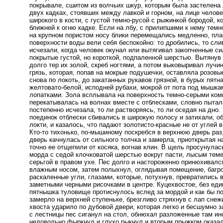
покрывале, сшитом из волчьих шкур, которым была застелена 
двух кадках, стоявших между лавкой и горном, на лице челове
широкого в кости, с густой темно-русой с рыжинкой бородой, к
ближней к огню кадке. Если на лбу, с прилипшими к нему темн
на крупном пористом носу блики перемещались медленно, плав
поверхности воды вели себя беспокойно: то дробились, то сли
исчезали, когда человек окунал или вытягивал закопченные си
покрытые густой, но короткой, подпаленной шерстью. Вытянув 
долго тер их золой, скреб ногтями, а потом выковыривал лучин
грязь, которая, попав на мокрые подушечки, оставляла розовы
снова по локоть, до закатанных рукавов грязной, в бурых пятн
желтовато-белой, исподней рубахи, мокрой от пота под мышка
лопатками. Зола всплывала на поверхность темно-серыми комк
перекатывалась на волнах вместе с отблесками, словно пытала
постепенно исчезала, то ли растворяясь, то ли оседая на дно
поединок отблески сбивались в широкую полосу и затихали, о
локти, и казалось, что падают золотисто-красные не от углей в 
Кто-то тихонько, по-мышиному поскребся в верхнюю дверь раз
дверь качнулась от сильного толчка и замерла, приоткрытая 
точно ее отщепили от косяка, вогнав клин. В щель просунулас
морда с седой клочковатой шерстью вокруг пасти, лысым теме
серьгой в правом ухе. Пес долго и настороженно принюхивалс
влажным носом, затем полыхнул, оглядывая помещение, багро
раскаленные угли, глазами, которые, потухнув, превратились 
заметными черными рисочками в центре. Куцехвостое, без еди
пятнышка туловище протиснулось вслед за мордой и как бы по
замерло на верхней ступеньке, брезгливо стряхнув с лап снеж
хвоста ударило по дубовой двери, которая легко и бесшумно 
с лестницы пес сиганул на стол, обнюхал разложенные там ин
недовольно фыркнул и глухо рыкнул и вторым прыжком оказа