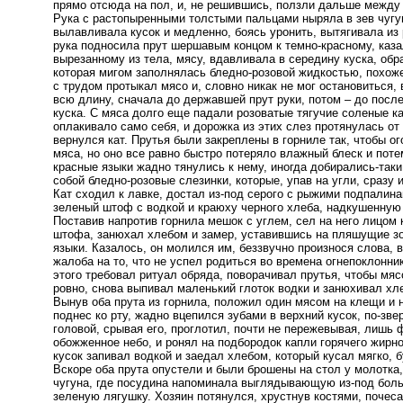
прямо отсюда на пол, и, не решившись, ползли дальше между 
Рука с растопыренными толстыми пальцами ныряла в зев чугун
вылавливала кусок и медленно, боясь уронить, вытягивала из 
рука подносила прут шершавым концом к темно-красному, каза
вырезанному из тела, мясу, вдавливала в середину куска, обр
которая мигом заполнялась бледно-розовой жидкостью, похоже
с трудом протыкал мясо и, словно никак не мог остановиться, 
всю длину, сначала до державшей прут руки, потом – до посл
куска. С мяса долго еще падали розоватые тягучие соленые ка
оплакивало само себя, и дорожка из этих слез протянулась от 
вернулся кат. Прутья были закреплены в горниле так, чтобы ог
мяса, но оно все равно быстро потеряло влажный блеск и поте
красные языки жадно тянулись к нему, иногда добирались-таки
собой бледно-розовые слезинки, которые, упав на угли, сразу 
Кат сходил к лавке, достал из-под серого с рыжими подпалин
зеленый штоф с водкой и краюху черного хлеба, надкушенную 
Поставив напротив горнила мешок с углем, сел на него лицом 
штофа, занюхал хлебом и замер, уставившись на пляшущие з
языки. Казалось, он молился им, беззвучно произнося слова, 
жалоба на то, что не успел родиться во времена огнепоклонни
этого требовал ритуал обряда, поворачивал прутья, чтобы мя
ровно, снова выпивал маленький глоток водки и занюхивал хл
Вынув оба прута из горнила, положил один мясом на клещи и н
поднес ко рту, жадно вцепился зубами в верхний кусок, по-зв
головой, срывая его, проглотил, почти не пережевывая, лишь 
обожженное небо, и ронял на подбородок капли горячего жирн
кусок запивал водкой и заедал хлебом, который кусал мягко, 
Вскоре оба прута опустели и были брошены на стол у молотка,
чугуна, где посудина напоминала выглядывающую из-под боль
зеленую лягушку. Хозяин потянулся, хрустнув костями, почес