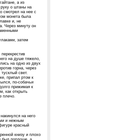
гайтане, а из
 руку о штаны на
о смотрел на нее с
том монета была
лавке и, не
а. Через минуту он
каменными
улаками, затем
, перекрестив
чего на душе тяжело,
ились на одно из двух
ротив горна, через
 тусклый свет.
ке, припал ртом к
мылся, по-собачьи
адолго прижимая к
м, как открыть
е плечо.
 накинулся на него
ми и нежным
фигуре красный
ренной книзу и плохо
 был поплоше, а