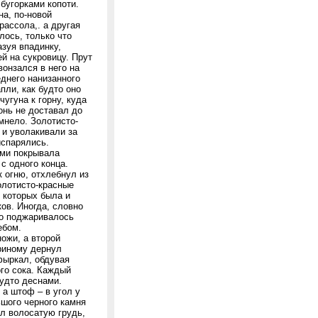
бугорками копоти.
а, по-новой
рассола,. а другая
лось, только что
азуя впадинку,
й на сукровицу. Прут
вонзался в него на
еднего нанизанного
пли, как будто оно
чугуна к горну, куда
онь не доставал до
мнело. Золотисто-
 и уволакивали за
испарялись.
ами покрывала
с одного конца.
к огню, отхлебнул из
олотисто-красные
в которых была и
ков. Иногда, словно
со поджаривалось
ебом.
ожи, а второй
ериному дернул
фыркал, обдувая
ого сока. Каждый
будто деснами.
 а штоф – в угол у
шого черного камня
ал волосатую грудь,