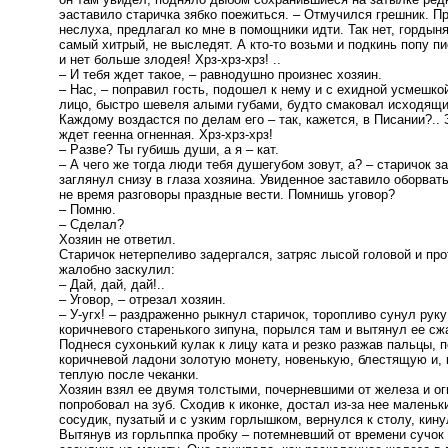
эаставило старичка зябко поежиться. – Отмучился грешник. П
неслуха, предлагал ко мне в помощники идти. Так нет, гордыня
самый хитрый, не выследят. А кто-то возьми и подкинь попу п
и нет больше злодея! Хрз-хрз-хрз! ..
– И тебя ждет такое, – равнодушно произнес хозяин.
– Нас, – поправил гость, подошел к нему и с ехидной усмешко
лицо, быстро шевеля алыми губами, будто смаковал исходящий
Каждому воздастся по делам его – так, кажется, в Писании?.. 
ждет геенна огненная. Хрз-хрз-хрз!
– Разве? Ты губишь души, а я – кат.
– А чего же тогда люди тебя душегубом зовут, а? – старичок з
заглянул снизу в глаза хозяина. Увиденное заставило оборвать
не время разговоры праздные вести. Помнишь уговор?
– Помню.
– Сделал?
Хозяин не ответил.
Старичок нетерпеливо задергался, затряс лысой головой и пр
жалобно заскулил:
– Дай, дай, дай!..
– Уговор, – отрезал хозяин.
– У-угх! – раздраженно рыкнул старичок, торопливо сунул руку
коричневого старенького зипуна, порылся там и вытянул ее сжа
Поднеся сухонький кулак к лицу ката и резко разжав пальцы, п
коричневой ладони золотую монету, новенькую, блестящую и, 
теплую после чеканки.
Хозяин взял ее двумя толстыми, почерневшими от железа и ог
попробовал на зуб. Сходив к иконке, достал из-за нее малень
сосудик, пузатый и с узким горлышком, вернулся к столу, кину
Вытянув из горльппка пробку – потемневший от времени сучок 