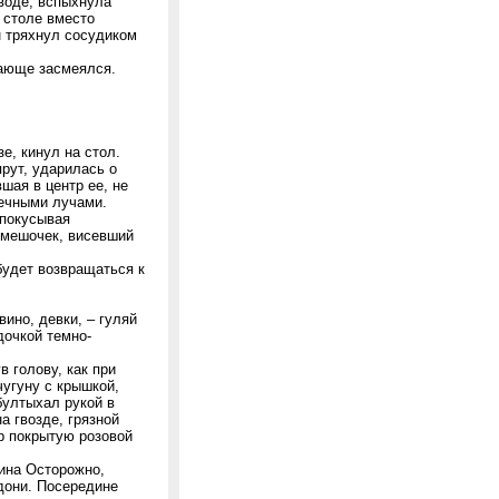
 воде, вспыхнула
 столе вместо
н тряхнул сосудиком
вающе засмеялся.
е, кинул на стол.
прут, ударилась о
шая в центр ее, не
нечными лучами.
 покусывая
 мешочек, висевший
будет возвращаться к
вино, девки, – гуляй
дочкой темно-
в голову, как при
чугуну с крышкой,
бултыхал рукой в
а гвозде, грязной
ер покрытую розовой
яина Осторожно,
адони. Посередине