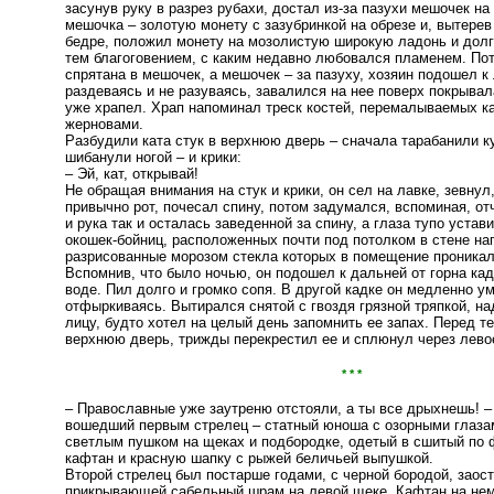
засунув руку в разрез рубахи, достал из-за пазухи мешочек на 
мешочка – золотую монету с зазубринкой на обрезе и, вытерев
бедре, положил монету на мозолистую широкую ладонь и долг
тем благоговением, с каким недавно любовался пламенем. По
спрятана в мешочек, а мешочек – за пазуху, хозяин подошел к 
раздеваясь и не разуваясь, завалился на нее поверх покрывал
уже храпел. Храп напоминал треск костей, перемалываемых 
жерновами.
Разбудили ката стук в верхнюю дверь – сначала тарабанили к
шибанули ногой – и крики:
– Эй, кат, открывай!
Не обращая внимания на стук и крики, он сел на лавке, зевнул
привычно рот, почесал спину, потом задумался, вспоминая, от
и рука так и осталась заведенной за спину, а глаза тупо устав
окошек-бойниц, расположенных почти под потолком в стене нап
разрисованные морозом стекла которых в помещение проникал
Вспомнив, что было ночью, он подошел к дальней от горна кад
воде. Пил долго и громко сопя. В другой кадке он медленно у
отфыркиваясь. Вытирался снятой с гвоздя грязной тряпкой, н
лицу, будто хотел на целый день запомнить ее запах. Перед те
верхнюю дверь, трижды перекрестил ее и сплюнул через лево
* * *
– Православные уже заутреню отстояли, а ты все дрыхнешь! –
вошедший первым стрелец – статный юноша с озорными глаза
светлым пушком на щеках и подбородке, одетый в сшитый по 
кафтан и красную шапку с рыжей беличьей выпушкой.
Второй стрелец был постарше годами, с черной бородой, заост
прикрывающей сабельный шрам на левой щеке. Кафтан на нем