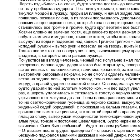
Шерсть вздыбилась на холке, будто хотела достать до нависш
по телу пробежала судорога. Пес тявкнул хрипло, словно каш
ткнулся мордой в лужицу, прорывая пленку, и начал жадно лак
появилась розовая слюна, а из глотки послышалось довольное
напоминающее скрежет ножа, который точат на вертящемся кр
становилось все громче и громче, будто круг вертели все быст
Хозяин словно не замечал гостя, еще какое-то время держал р
побултыхал ими и медленно, точно не хотел, чтобы хоть капля
высунул из воды и подержал над кадкой. Грязной тряпкой – ло
исподней рубахи – вытер руки и повесил ее на гвоздь, вбитый в
Только после этого он повернулся к псу, вылизывающему края
впадинки, в которой стояла раньше лужица.
Почувствовав взгляд человека, черный пес испуганно вжал гол
осторожно, словно ждал удара и готов был отпрыгнуть, поверну
встретившись с человеческими, налились краснотой, затем вс
выстрелили багровыми искрами, но не смогли одолеть человек
встал на задние лапы, пригнул голову, точно кланялся, обхва
морду, а правой ударил по золотой серьге. Она издала звук чи
будто ударили по ней золотым молоточком, – и пес вдруг уве
раз, а шерсть уплотнилась и соткалась в толстую черную мат
укрывавшего от макушки до лап. Полы плаща распахнулись и о
точно светло-коричневая гусеница из черного кокона, высунул
жиденькой седой бороденкой, с похожими на бельма глазами
зрачков еле заметные рисочки, и с золотой серьгой в правом у
плащ за спину, вытер узкой морщинистой темно-коричневой ру
алые губы, тонкие и постоянно шевелящиеся, будто черви на о
захихикал. Смех был необычный – будто топором рубили кольчуг
– Отдыхаем после трудов праведных? – спросил старичок и, 
бесшумно подкрался мелкими шажками к нижней двери, посмотр
он там увидел, подняло дыбом сохранившиеся на затылке ред