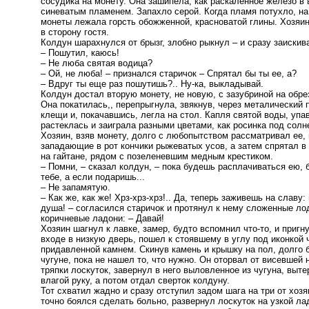
сосудика на монету. Она зашипела, как раскаленное железо в
синеватым пламенем. Запахло серой. Когда пламя потухло, на
монеты лежала горсть обожженной, красноватой глины. Хозяи
в сторону гостя.
Колдун шарахнулся от брызг, злобно рыкнул – и сразу заиски
– Пошутил, каюсь!
– Не люба святая водица?
– Ой, не люба! – признался старичок – Спрятал бы ты ее, а?
– Вдруг ты еще раз пошутишь?.. Ну-ка, выкладывай.
Колдун достал вторую монету, не новую, с зазубриной на обрез
Она покатилась,, перепрыгнула, звякнув, через металический 
клещи и, покачавшись, легла на стол. Капля святой воды, упав
растеклась и заиграла разными цветами, как росинка под сол
Хозяин, взяв монету, долго с любопытством рассматривал ее,
западающие в рот кончики рыжеватых усов, а затем спрятал в
на гайтане, рядом с позеленевшим медным крестиком.
– Помни, – сказал колдун, – пока будешь расплачиваться ею, 
тебе, а если подаришь...
– Не запамятую.
– Как же, как же! Хрз-хрз-хрз!.. Да, теперь заживешь на славу: 
душа! – согласился старичок и протянул к нему сложенные ло
коричневые ладони: – Давай!
Хозяин шагнул к лавке, замер, будто вспомнил что-то, и пригну
входе в низкую дверь, пошел к стоявшему в углу под иконкой 
придавленной камнем. Скинув камень и крышку на пол, долго 
чугуне, пока не нашел то, что нужно. Он оторвал от висевшей н
тряпки лоскуток, завернул в него выловленное из чугуна, выт
влагой руку, а потом отдал сверток колдуну.
Тот схватил жадно и сразу отступил задом шага на три от хоз
точно боялся сделать больно, развернул лоскуток на узкой л