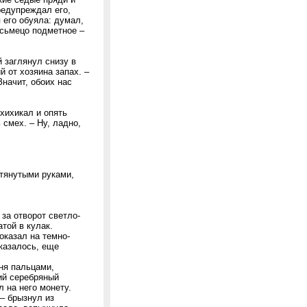
редупреждал его,
 его обуяла: думал,
исьмецо подметное –
й заглянул снизу в
 от хозяина запах. –
Значит, обоих нас
ахихикал и опять
 смех. – Ну, ладно,
отянутыми руками,
 за отворот светло-
той в кулак.
оказал на темно-
казалось, еще
ня пальцами,
кий серебряный
л на него монету.
– брызнул из